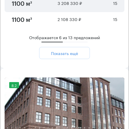
3 208 330 ₽
15
1100 м²
2 108 330 ₽
15
1100 м²
Отображается
6
из
13
предложений
Показать ещё
8.2