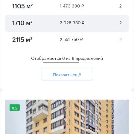
1 473 330 ₽
2
1105 м²
2 028 350 ₽
2
1710 м²
2 551 750 ₽
2
2115 м²
Отображается
6
из
8
предложений
Показать ещё
8.2