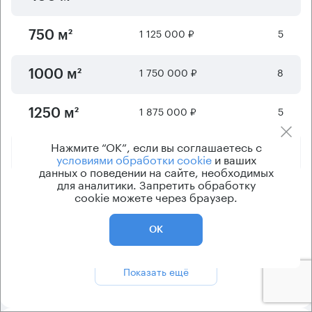
1 125 000 ₽
5
750 м²
1 750 000 ₽
8
1000 м²
1 875 000 ₽
5
1250 м²
Нажмите “ОК”, если вы соглашаетесь с
10 500 000 ₽
5
7000 м²
условиями обработки cookie
и ваших
данных о поведении на сайте, необходимых
для аналитики. Запретить обработку
28 500 000 ₽
8
19000 м²
cookie можете через браузер.
ОК
Отображается
6
из
8
предложений
Показать ещё