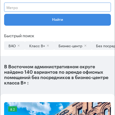
Метро
Найти
Быстрый поиск
ВАО
Класс B+
Бизнес-центр
Без посре
В
Восточном административном округе
найдено
140 вариантов
по аренде офисных
помещений без посредников в бизнес-центре
класса B+ :
8.2