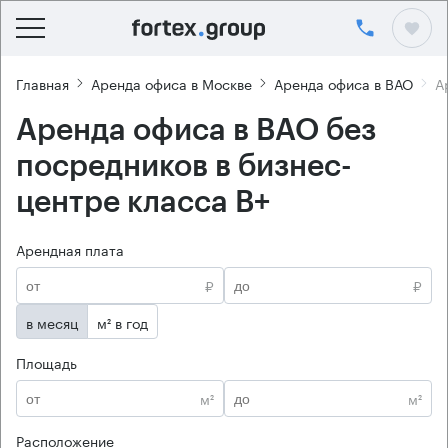
Главная
Аренда офиса в Москве
Аренда офиса в ВАО
А
Аренда офиса в ВАО без
посредников в бизнес-
центре класса B+
Арендная плата
₽
₽
в месяц
м² в год
Площадь
м²
м²
Расположение