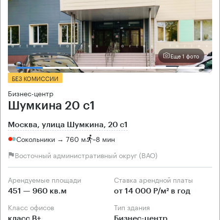
Еще 1 фото
БЕЗ КОМИССИИ
Бизнес-центр
Шумкина 20 с1
Москва, улица Шумкина, 20 с1
Сокольники → 760 м
~
8 мин
Восточный административный округ (ВАО)
Арендуемые площади
Ставка арендной платы
451 — 960 кв.м
от 14 000 Р/м² в год
Класс офисов
Тип здания
класс B+
Бизнес-центр