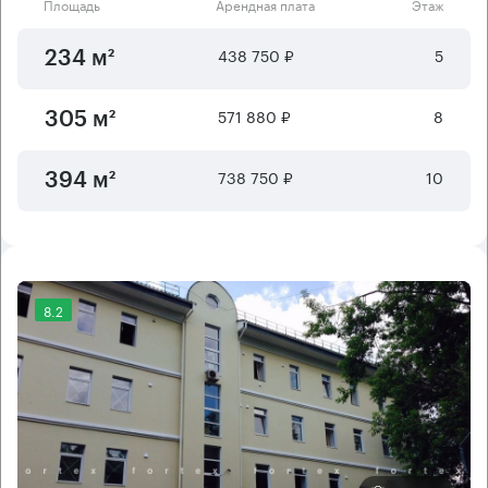
Площадь
Арендная плата
Этаж
438 750 ₽
5
234 м²
571 880 ₽
8
305 м²
738 750 ₽
10
394 м²
8.2