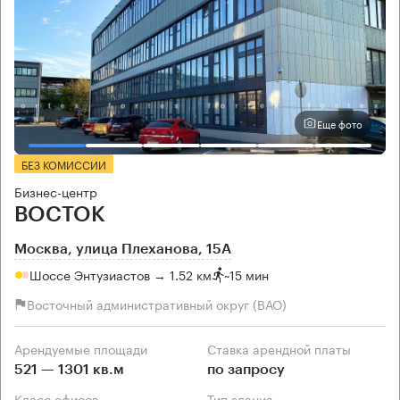
Еще фото
БЕЗ КОМИССИИ
Бизнес-центр
ВОСТОК
Москва, улица Плеханова, 15А
Шоссе Энтузиастов → 1.52 км
~
15 мин
Восточный административный округ (ВАО)
Арендуемые площади
Ставка арендной платы
521 — 1301 кв.м
по запросу
Класс офисов
Тип здания