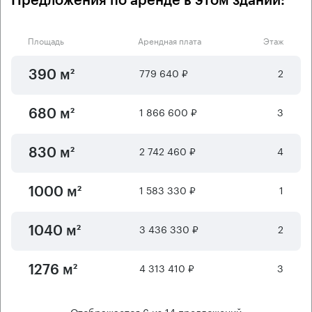
Предложения по аренде в этом здании:
Площадь
Арендная плата
Этаж
779 640 ₽
2
390 м²
1 866 600 ₽
3
680 м²
2 742 460 ₽
4
830 м²
1 583 330 ₽
1
1000 м²
3 436 330 ₽
2
1040 м²
4 313 410 ₽
3
1276 м²
Отображается
6
из
14
предложений