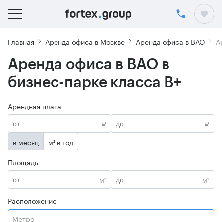
Главная
Аренда офиса в Москве
Аренда офиса в ВАО
А
Аренда офиса в ВАО в
бизнес-парке класса B+
Арендная плата
₽
₽
в месяц
м² в год
Площадь
м²
м²
Расположение
Метро