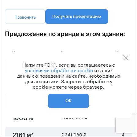
Позвонить
Получить презентацию
Предложения по аренде в этом здании:
Площадь
Арендная плата
Этаж
Нажмите “ОК”, если вы соглашаетесь с
878 750 ₽
5
703 м²
условиями обработки cookie
и ваших
данных о поведении на сайте, необходимых
для аналитики. Запретить обработку
958 330 ₽
5
920 м²
cookie можете через браузер.
1 023 400 ₽
2
1204 м²
ОК
1 800 000 ₽
3
1800 м²
2 341 080 ₽
4
2161 м²