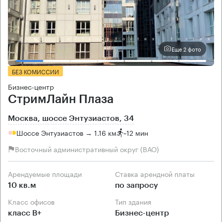
Еще 2 фото
БЕЗ КОМИССИИ
Бизнес-центр
СтримЛайн Плаза
Москва, шоссе Энтузиастов, 34
Шоссе Энтузиастов → 1.16 км
~
12 мин
Восточный административный округ (ВАО)
Арендуемые площади
Ставка арендной платы
10 кв.м
по запросу
Класс офисов
Тип здания
класс B+
Бизнес-центр