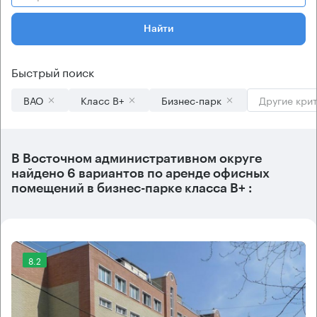
Найти
Быстрый поиск
ВАО
Класс B+
Бизнес-парк
Другие кри
В
Восточном административном округе
найдено
6 вариантов
по аренде офисных
помещений в бизнес-парке класса B+ :
8.2