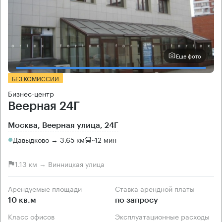
Еще фото
БЕЗ КОМИССИИ
Бизнес-центр
Веерная 24Г
Москва, Веерная улица, 24Г
Давыдково → 3.65 км
~
12 мин
1.13 км → Винницкая улица
Арендуемые площади
Ставка арендной платы
10 кв.м
по запросу
Класс офисов
Эксплуатационные расходы