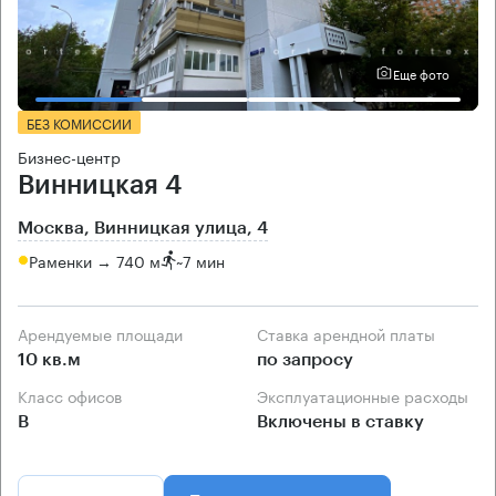
Еще фото
БЕЗ КОМИССИИ
Бизнес-центр
Винницкая 4
Москва, Винницкая улица, 4
Раменки → 740 м
~
7 мин
Арендуемые площади
Ставка арендной платы
10 кв.м
по запросу
Класс офисов
Эксплуатационные расходы
B
Включены в ставку