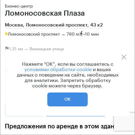
Бизнес-центр
Ломоносовская Плаза
Москва, Ломоносовский проспект, 43 к2
Ломоносовский проспект → 760 м
~
10 мин
1.31 км → Винницкая улица
Нажмите “ОК”, если вы соглашаетесь с
Арендуемые площади
Ставка арендной платы
условиями обработки cookie
и ваших
260 — 460 кв.м
по запросу
данных о поведении на сайте, необходимых
для аналитики. Запретить обработку
Класс офисов
Эксплуатационные расходы
cookie можете через браузер.
B+
Не включены в ставку
ОК
Позвонить
Получить презентацию
Предложения по аренде в этом здании: