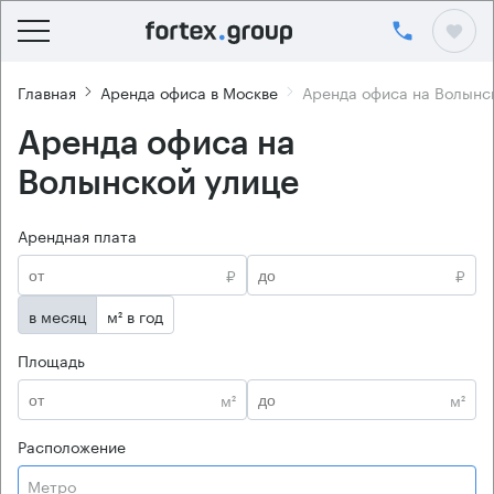
Главная
Аренда офиса в Москве
Аренда офиса на Волынс
Аренда офиса на
Волынской улице
Арендная плата
₽
₽
в месяц
м² в год
Площадь
м²
м²
Расположение
Метро