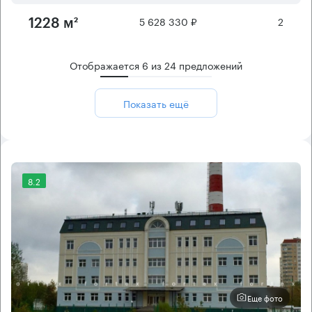
5 628 330 ₽
2
1228 м²
Отображается
6
из
24
предложений
Показать ещё
8.2
Еще фото