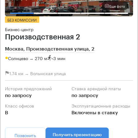
Еще фото
БЕЗ КОМИССИИ
Бизнес-центр
Производственная 2
Москва, Производственная улица, 2
Солнцево → 270 м
~
3 мин
1.74 км → Волынская улица
История предложений
Ставка арендной платы
по запросу
по запросу
Класс офисов
Эксплуатационные расходы
B
Включены в ставку
Позвонить
Получить презентацию