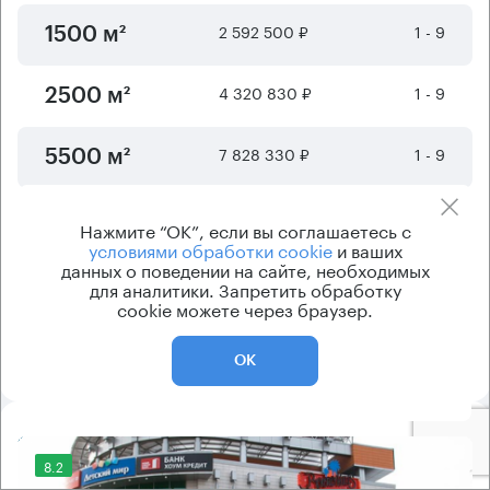
2 592 500 ₽
1 - 9
1500 м²
4 320 830 ₽
1 - 9
2500 м²
7 828 330 ₽
1 - 9
5500 м²
17 791 670 ₽
1 - 9
12500 м²
Нажмите “ОК”, если вы соглашаетесь с
условиями обработки cookie
и ваших
данных о поведении на сайте, необходимых
Отображается
6
из
7
предложений
для аналитики. Запретить обработку
cookie можете через браузер.
Показать ещё
ОК
8.2