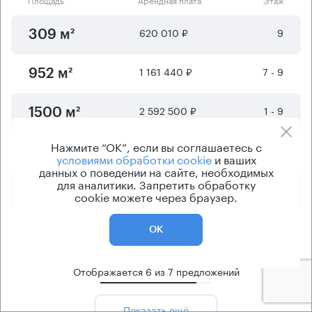
620 010 ₽
9
309 м²
1 161 440 ₽
7 - 9
952 м²
2 592 500 ₽
1 - 9
1500 м²
Нажмите “ОК”, если вы соглашаетесь с
4 320 830 ₽
1 - 9
2500 м²
условиями обработки cookie
и ваших
данных о поведении на сайте, необходимых
для аналитики. Запретить обработку
7 828 330 ₽
1 - 9
5500 м²
cookie можете через браузер.
17 791 670 ₽
1 - 9
12500 м²
ОК
Отображается
6
из
7
предложений
Показать ещё