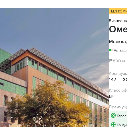
БЕЗ КОМ
Бизнес-ц
Оме
Москва,
Автоза
800 м 
Арендуе
147 — 3
Класс о
B+
Преимущ
Класс
Конди