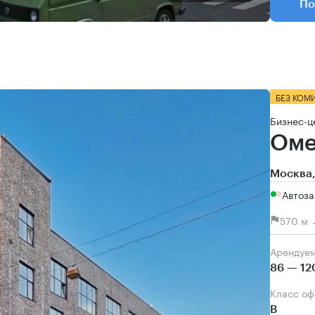
По
БЕЗ КОМ
Бизнес-ц
Оме
Москва,
Автоза
570 м 
Арендуе
86 — 12
Класс о
B