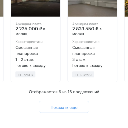
Арендная плата
Арендная плата
в
в
2 235 000 ₽
2 823 550 ₽
месяц
месяц
Характеристики
Характеристики
Смешанная
Смешанная
планировка
планировка
1 - 2 этаж
3 этаж
Готово к въезду
Готово к въезду
ID: 72607
ID: 137299
Отображается
6
из
16
предложений
Показать ещё