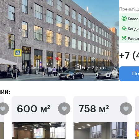
Преимущ
Класс
Конди
Разви
+7 
Еще 2 фото
По
нии:
600 м²
758 м²