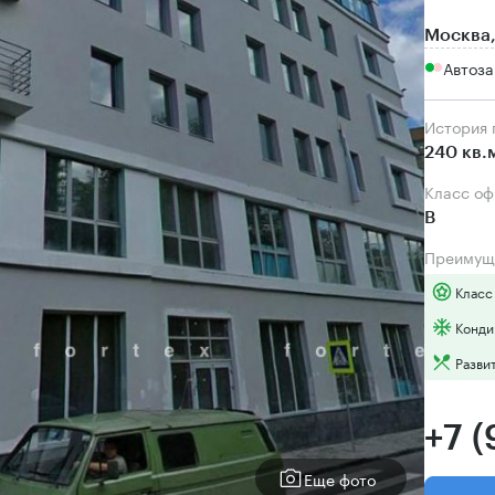
Москва,
Автоза
История
240 кв.
Класс о
B
Преимущ
Класс
Конди
Разви
+7 
Еще фото