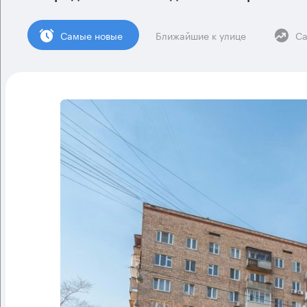
Cамые новые
Ближайшие к улице
Са