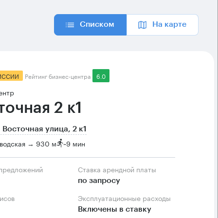
Списком
На карте
ИССИИ
Рейтинг бизнес-центра
6.0
ентр
точная 2 к1
 Восточная улица, 2 к1
водская → 930 м
~
9 мин
 предложений
Ставка арендной платы
по запросу
фисов
Эксплуатационные расходы
Включены в ставку