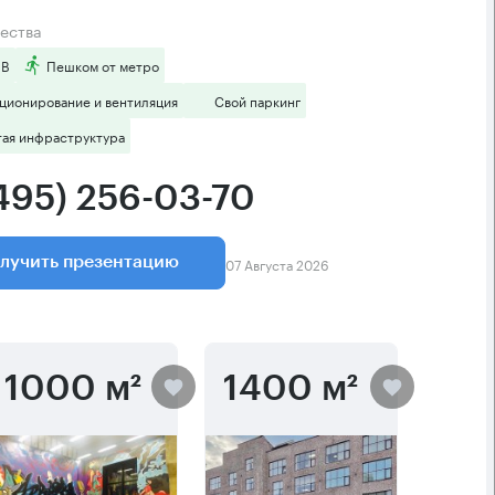
ества
 B
Пешком от метро
ционирование и вентиляция
Свой паркинг
тая инфраструктура
(495) 256-03-70
07 Августа 2026
лучить презентацию
1000 м²
1400 м²