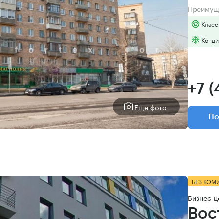
Преимущ
Класс
Конди
+7 
Еще фото
По
БЕЗ КОМ
Бизнес-ц
Вос