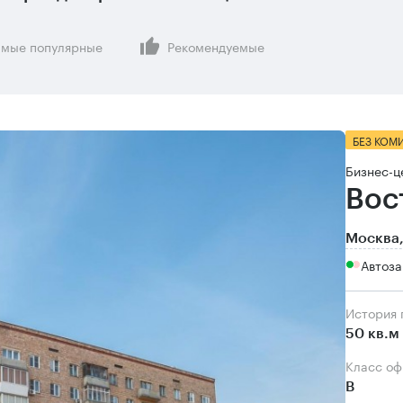
мые популярные
Рекомендуемые
БЕЗ КОМ
Бизнес-ц
Вос
Москва,
Автоза
История
50 кв.м
Класс о
B