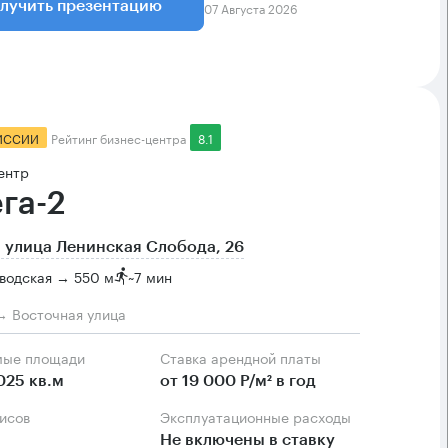
07 Августа 2026
лучить презентацию
ИССИИ
Рейтинг бизнес-центра
8.1
ентр
га-2
 улица Ленинская Слобода, 26
водская → 550 м
~
7 мин
→ Восточная улица
мые площади
Ставка арендной платы
025 кв.м
от 19 000 Р/м² в год
фисов
Эксплуатационные расходы
Не включены в ставку