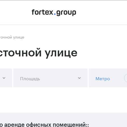
точной улице
сточной улице
Площадь
Метро
о аренде офисных помещений::