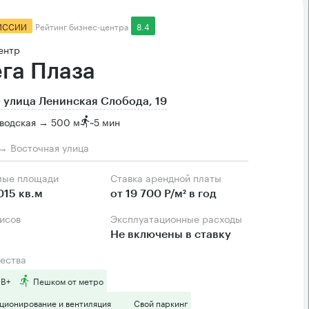
ИССИИ
Рейтинг бизнес-центра
8.4
ентр
га Плаза
 улица Ленинская Слобода, 19
водская → 500 м
~
5 мин
→ Восточная улица
мые площади
Ставка арендной платы
015 кв.м
от 19 700 Р/м² в год
фисов
Эксплуатационные расходы
Не включены в ставку
ества
 B+
Пешком от метро
ционирование и вентиляция
Свой паркинг