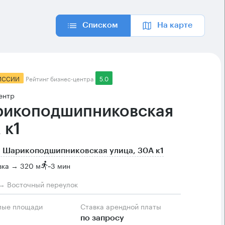
Списком
На карте
ИССИИ
Рейтинг бизнес-центра
5.0
ентр
икоподшипниковская
 к1
 Шарикоподшипниковская улица, 30А к1
вка → 320 м
~
3 мин
→ Восточный переулок
мые площади
Ставка арендной платы
по запросу