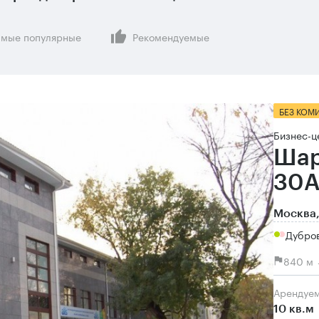
мые популярные
Рекомендуемые
БЕЗ КОМ
Бизнес-ц
Шар
30А
Москва,
Дубро
840 м 
Арендуе
10 кв.м