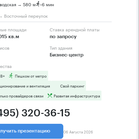
водская → 580 м
~
6 мин
→ Восточный переулок
мые площади
Ставка арендной платы
015 кв.м
по запросу
фисов
Тип здания
Бизнес-центр
ества
 B+
Пешком от метро
ционирование и вентиляция
Свой паркинг
лько провайдеров связи
Развитая инфраструктура
(495) 320-36-15
06 Августа 2026
лучить презентацию