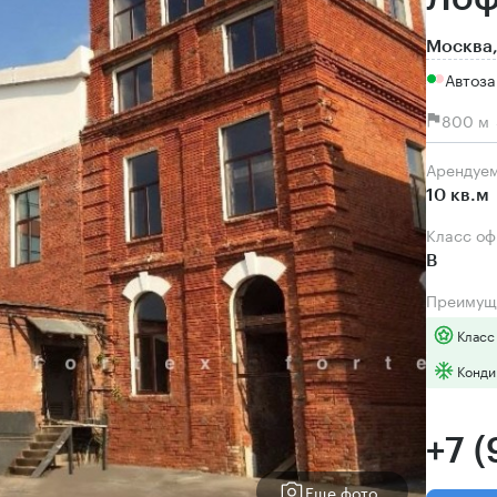
Москва,
Автоза
800 м 
Арендуе
10 кв.м
Класс о
B
Преимущ
Класс
Конди
+7 
Еще фото