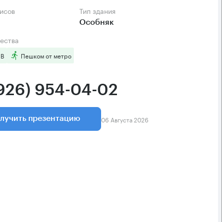
фисов
Тип здания
Особняк
ества
 B
Пешком от метро
(926) 954-04-02
06 Августа 2026
лучить презентацию