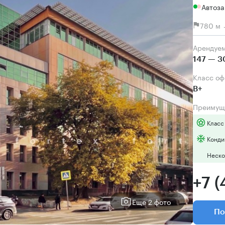
Автоза
780 м 
Арендуе
147 — 3
Класс о
B+
Преимущ
Класс
Конди
Неско
+7 
Еще 2 фото
По