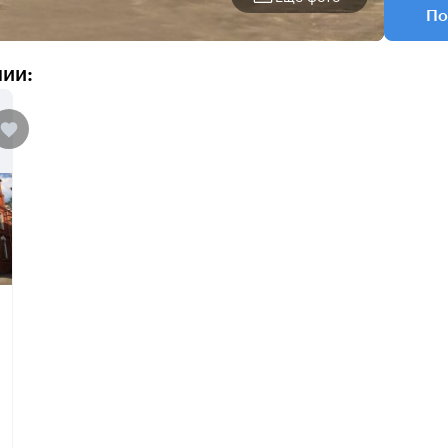
По
нии: