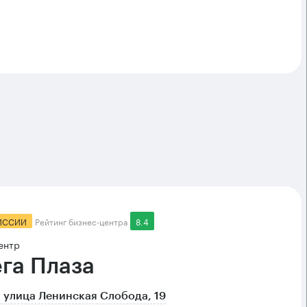
ИССИИ
Рейтинг бизнес-центра
8.4
ентр
га Плаза
 улица Ленинская Слобода, 19