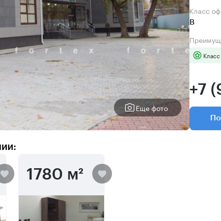
Класс о
B
Преимущ
Класс
+7 
Еще фото
По
нии:
1780 м²