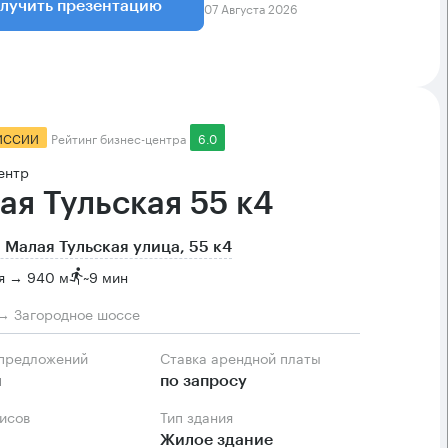
07 Августа 2026
лучить презентацию
ИССИИ
Рейтинг бизнес-центра
6.0
ентр
ая Тульская 55 к4
 Малая Тульская улица, 55 к4
я → 940 м
~
9 мин
→ Загородное шоссе
 предложений
Ставка арендной платы
м
по запросу
фисов
Тип здания
Жилое здание