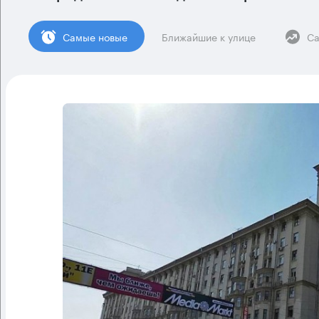
Cамые новые
Ближайшие к улице
Са