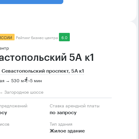
ИССИИ
Рейтинг бизнес-центра
6.0
ентр
астопольский 5А к1
 Севастопольский проспект, 5А к1
ая → 530 м
~
5 мин
→ Загородное шоссе
 предложений
Ставка арендной платы
осу
по запросу
фисов
Тип здания
Жилое здание