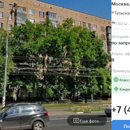
Москва,
Тульска
750 м 
История
по запр
Класс о
B
Преимущ
Класс
Конди
+7 
Еще фото
По