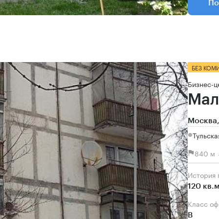
По
БЕЗ КОМ
Бизнес-ц
Мал
Москва,
Тульска
840 м 
История
120 кв.
Класс о
B