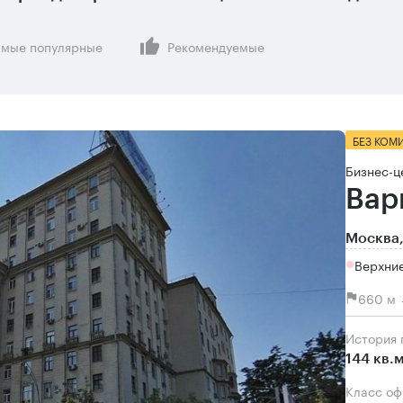
мые популярные
Рекомендуемые
БЕЗ КОМ
Бизнес-ц
Вар
Москва,
Верхни
660 м 
История
144 кв.
Класс о