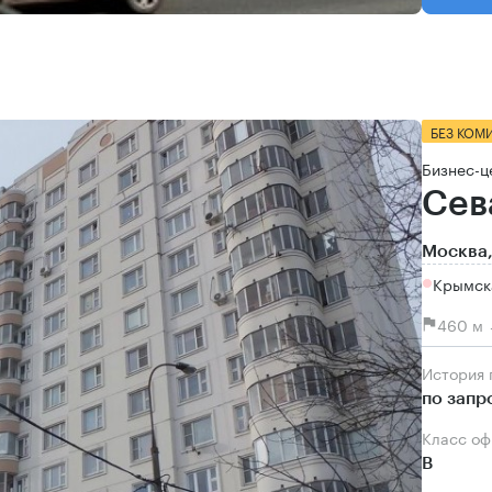
БЕЗ КОМ
Бизнес-ц
Сев
Москва,
Крымск
460 м 
История
по запр
Класс о
B