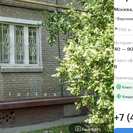
Москва,
Верхни
700 м 
История
40 — 90
Класс о
B
Преимущ
Класс
Конди
+7 
Еще фото