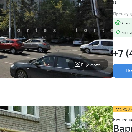
B
Преимущ
Класс
Конди
+7 
Еще фото
По
БЕЗ КОМ
Бизнес-ц
Вар