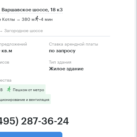
 Варшавское шоссе, 18 к3
е Котлы → 380 м
~
4 мин
→ Загородное шоссе
 предложений
Ставка арендной платы
 кв.м
по запросу
фисов
Тип здания
Жилое здание
ества
 B
Пешком от метро
ционирование и вентиляция
(495) 287-36-24