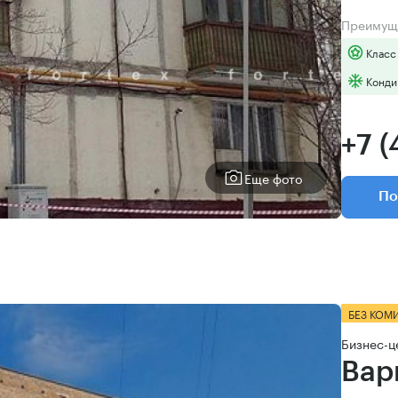
Преимущ
Класс
Конди
+7 (
Еще фото
По
БЕЗ КОМ
Бизнес-ц
Вар