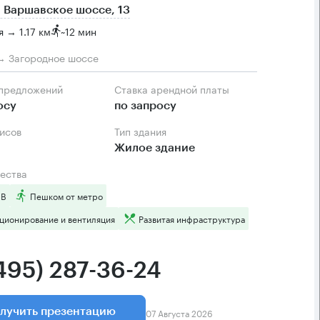
 Варшавское шоссе, 13
я → 1.17 км
~
12 мин
→ Загородное шоссе
 предложений
Ставка арендной платы
осу
по запросу
фисов
Тип здания
Жилое здание
ества
 B
Пешком от метро
ционирование и вентиляция
Развитая инфраструктура
(495) 287-36-24
07 Августа 2026
лучить презентацию