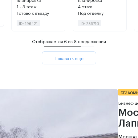
1 - 3 этаж
4 этаж
Готово к въезду
Под отделку
ID: 196421
ID: 236710
Отображается
6
из
8
предложений
Показать ещё
БЕЗ КОМ
Бизнес-ц
Мос
Лап
Москва,