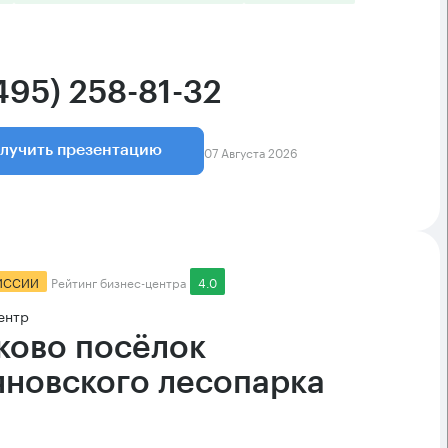
495) 258-81-32
07 Августа 2026
лучить презентацию
ИССИИ
Рейтинг бизнес-центра
4.0
ентр
ково посёлок
яновского лесопарка