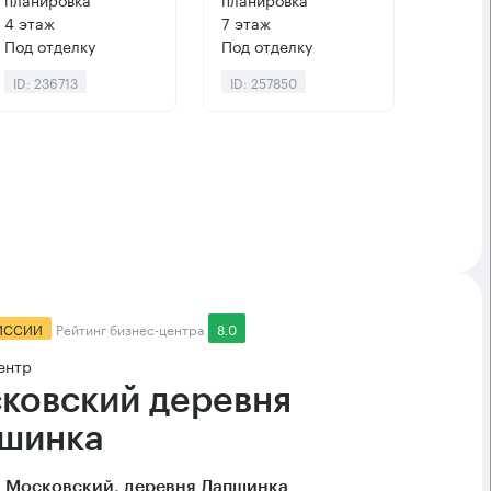
4 этаж
7 этаж
Под отделку
Под отделку
ID: 236713
ID: 257850
ИССИИ
Рейтинг бизнес-центра
8.0
ентр
ковский деревня
шинка
 Московский, деревня Лапшинка