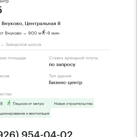
ентр
5
 Внуково, Центральная 8
рт Внуково → 900 м
~
9 мин
м → Заводское шоссе
мые площади
Ставка арендной платы
по запросу
фисов
Тип здания
Бизнес-центр
ества
 B
Пешком от метро
Новое строительство
ционирование и вентиляция
(926) 954-04-02