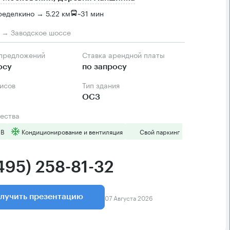
еделкино → 5.22 км
~
31 мин
м → Заводское шоссе
 предложений
Ставка арендной платы
осу
по запросу
фисов
Тип здания
ОСЗ
ества
 B
Кондиционирование и вентиляция
Свой паркинг
495) 258-81-32
07 Августа 2026
лучить презентацию