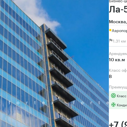
Бизнес-ц
Ла-
Москва,
Аэропо
1.31 к
Арендуе
10 кв.м
Класс о
B
Преимущ
Класс
Конди
+7 