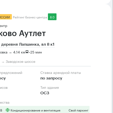
ИССИИ
Рейтинг бизнес-центра
8.0
ентр
ково Аутлет
 деревня Лапшинка, вл 8 к1
овка → 4.14 км
~
25 мин
м → Заводское шоссе
 предложений
Ставка арендной платы
осу
по запросу
фисов
Тип здания
ОСЗ
ества
 B
Кондиционирование и вентиляция
Свой паркинг