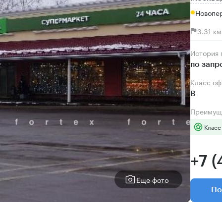
Новопер
3.31 к
История
по запр
Класс о
B
Преимущ
Класс
+7 (
Еще фото
По