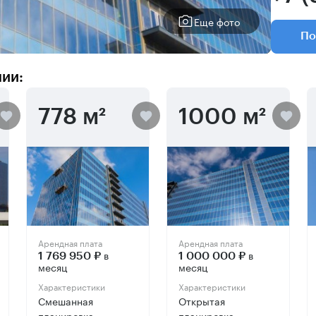
Еще фото
По
нии:
778 м²
1000 м²
Арендная плата
Арендная плата
в
в
1 769 950 ₽
1 000 000 ₽
месяц
месяц
Характеристики
Характеристики
Смешанная
Открытая
планировка
планировка