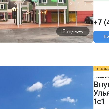
+7 (
Еще фото
По
БЕЗ КОМ
Бизнес-ц
Вну
Уль
1с1