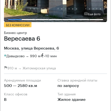
Еще фото
БЕЗ КОМИССИИ
Бизнес-центр
Вересаева 6
Москва, улица Вересаева, 6
Давыдково → 990 м
~
10 мин
910 м → Житомирская улица
Арендуемые площади
Ставка арендной платы
500 — 2580 кв.м
по запросу
Класс офисов
Тип здания
B
Жилое здание