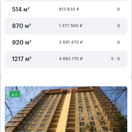
813 830 ₽
6
514 м²
1 377 500 ₽
6
870 м²
3 691 470 ₽
6
920 м²
4 883 170 ₽
5 - 6
1217 м²
8.2