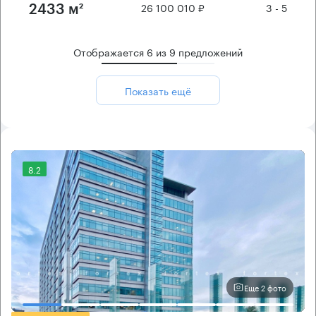
26 100 010 ₽
3 - 5
2433 м²
Отображается
6
из
9
предложений
Показать ещё
8.2
Еще 2 фото