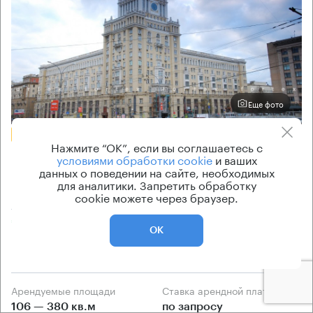
Еще фото
БЕЗ КОМИССИИ
Нажмите “ОК”, если вы соглашаетесь с
Бизнес-центр
условиями обработки cookie
и ваших
данных о поведении на сайте, необходимых
Пекин
для аналитики. Запретить обработку
cookie можете через браузер.
Москва, Большая Садовая улица, 5
Маяковская → 300 м
~
3 мин
ОК
610 м → Зоологическая улица
Арендуемые площади
Ставка арендной платы
106 — 380 кв.м
по запросу