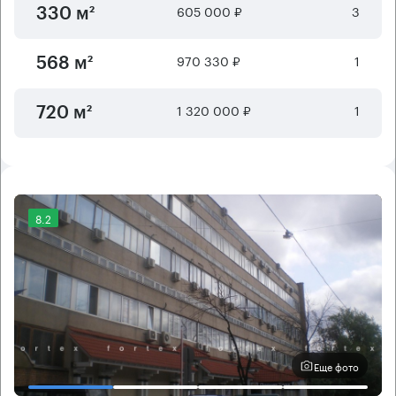
605 000 ₽
3
330 м²
970 330 ₽
1
568 м²
1 320 000 ₽
1
720 м²
8.2
Еще фото