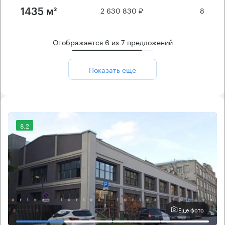
2 630 830 ₽
8
1435 м²
Отображается
6
из
7
предложений
Показать ещё
8.2
Еще фото