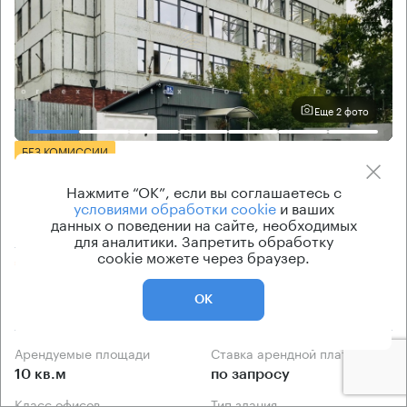
Еще 2 фото
БЕЗ КОМИССИИ
Бизнес-центр
Нажмите “ОК”, если вы соглашаетесь с
Шереметьевская 85 с3
условиями обработки cookie
и ваших
данных о поведении на сайте, необходимых
для аналитики. Запретить обработку
Москва, Шереметьевская улица, 85 с3
cookie можете через браузер.
Алексеевская → 1.84 км
~
18 мин
ОК
890 м → Звездный бульвар
Арендуемые площади
Ставка арендной платы
10 кв.м
по запросу
Класс офисов
Тип здания