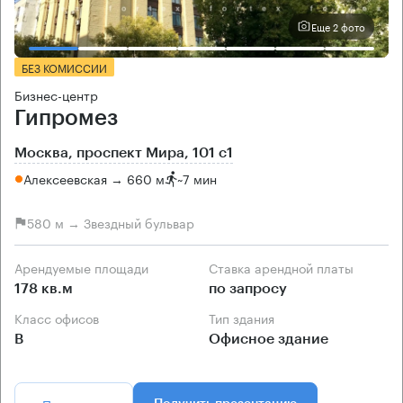
Еще 2 фото
БЕЗ КОМИССИИ
Бизнес-центр
Гипромез
Москва, проспект Мира, 101 с1
Алексеевская → 660 м
~
7 мин
580 м → Звездный бульвар
Арендуемые площади
Ставка арендной платы
178 кв.м
по запросу
Класс офисов
Тип здания
B
Офисное здание