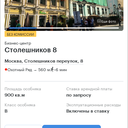
Еще фото
БЕЗ КОМИССИИ
Бизнес-центр
Столешников 8
Москва, Столешников переулок, 8
Охотный Ряд → 560 м
~
6 мин
Площадь особняка
Ставка арендной платы
900 кв.м
по запросу
Класс особняка
Эксплуатационные расходы
B
Включены в ставку