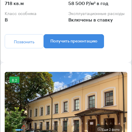
718 кв.м
58 500 Р/м² в год
Класс особняка
Эксплуатационные расходы
B
Включены в ставку
Позвонить
Получить презентацию
8.2
Еще 2 фото