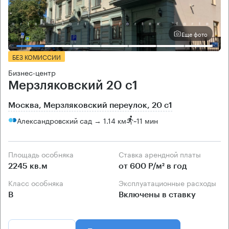
Еще фото
БЕЗ КОМИССИИ
Бизнес-центр
Мерзляковский 20 с1
Москва, Мерзляковский переулок, 20 с1
Александровский сад → 1.14 км
~
11 мин
Площадь особняка
Ставка арендной платы
2245 кв.м
от 600 Р/м² в год
Класс особняка
Эксплуатационные расходы
B
Включены в ставку