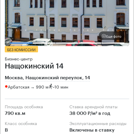
Еще фото
БЕЗ КОМИССИИ
Бизнес-центр
Нащокинский 14
Москва, Нащокинский переулок, 14
Арбатская → 990 м
~
10 мин
Площадь особняка
Ставка арендной платы
790 кв.м
38 000 Р/м² в год
Класс особняка
Эксплуатационные расходы
B
Включены в ставку