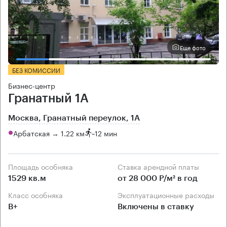
Еще фото
БЕЗ КОМИССИИ
Бизнес-центр
Гранатный 1А
Москва, Гранатный переулок, 1А
Арбатская → 1.22 км
~
12 мин
Площадь особняка
Ставка арендной платы
1529 кв.м
от 28 000 Р/м² в год
Класс особняка
Эксплуатационные расходы
B+
Включены в ставку