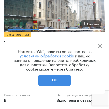
Еще фото
БЕЗ КОМИССИИ
Бизнес-центр
Новый Арбат 5
Нажмите “ОК”, если вы соглашаетесь с
условиями обработки cookie
и ваших
Москва, улица Новый Арбат, 5
данных о поведении на сайте, необходимых
для аналитики. Запретить обработку
Арбатская → 410 м
~
4 мин
cookie можете через браузер.
Площадь особняка
Ставка арендной платы
ОК
718 кв.м
58 500 Р/м² в год
Класс особняка
Эксплуатационные расходы
B
Включены в ставку