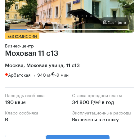
Еще 1 фото
БЕЗ КОМИССИИ
Бизнес-центр
Моховая 11 с13
Москва, Моховая улица, 11 с13
Арбатская → 940 м
~
9 мин
Площадь особняка
Ставка арендной платы
190 кв.м
34 800 Р/м² в год
Класс особняка
Эксплуатационные расходы
B
Включены в ставку