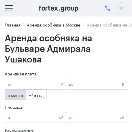
Главная
Аренда особняка в Москве
Аренда особняка на Б
Аренда особняка на
Бульваре Адмирала
Ушакова
Арендная плата
₽
₽
в месяц
м² в год
Площадь
м²
м²
Расположение