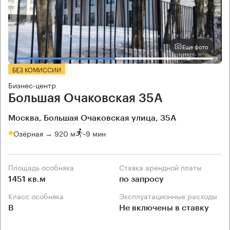
Еще фото
БЕЗ КОМИССИИ
Бизнес-центр
Большая Очаковская 35А
Москва, Большая Очаковская улица, 35А
Озёрная → 920 м
~
9 мин
Площадь особняка
Ставка арендной платы
1451 кв.м
по запросу
Класс особняка
Эксплуатационные расходы
B
Не включены в ставку