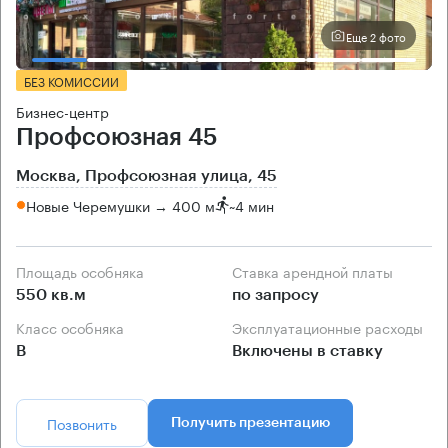
Еще 2 фото
БЕЗ КОМИССИИ
Бизнес-центр
Профсоюзная 45
Москва, Профсоюзная улица, 45
Новые Черемушки → 400 м
~
4 мин
Площадь особняка
Ставка арендной платы
550 кв.м
по запросу
Класс особняка
Эксплуатационные расходы
B
Включены в ставку
Позвонить
Получить презентацию