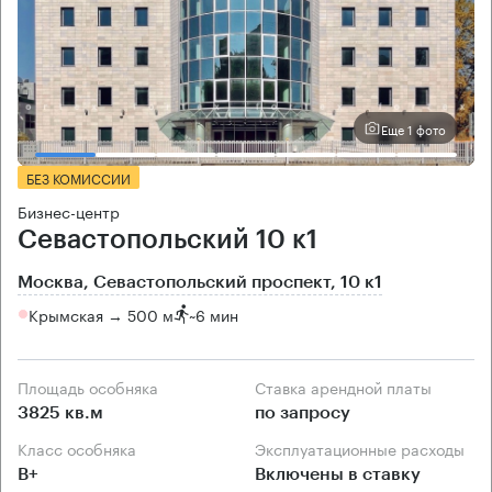
Еще 1 фото
БЕЗ КОМИССИИ
Бизнес-центр
Севастопольский 10 к1
Москва, Севастопольский проспект, 10 к1
Крымская → 500 м
~
6 мин
Площадь особняка
Ставка арендной платы
3825 кв.м
по запросу
Класс особняка
Эксплуатационные расходы
B+
Включены в ставку