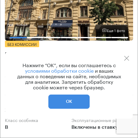
Еще 1 фото
БЕЗ КОМИССИИ
Бизнес-центр
Кузнецкий Мост 19 с1
Нажмите “ОК”, если вы соглашаетесь с
условиями обработки cookie
и ваших
Москва, улица Кузнецкий Мост, 19 с1
данных о поведении на сайте, необходимых
для аналитики. Запретить обработку
Сретенский бульвар → 1.12 км
~
11 мин
cookie можете через браузер.
Площадь особняка
Ставка арендной платы
ОК
220 кв.м
43 700 Р/м² в год
Класс особняка
Эксплуатационные расходы
B
Включены в ставку