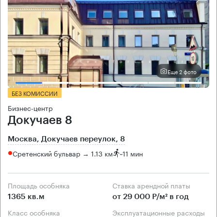
Еще 2 фото
БЕЗ КОМИССИИ
Бизнес-центр
Докучаев 8
Москва, Докучаев переулок, 8
Сретенский бульвар → 1.13 км
~
11 мин
Площадь особняка
Ставка арендной платы
1365 кв.м
от 29 000 Р/м² в год
Класс особняка
Эксплуатационные расходы