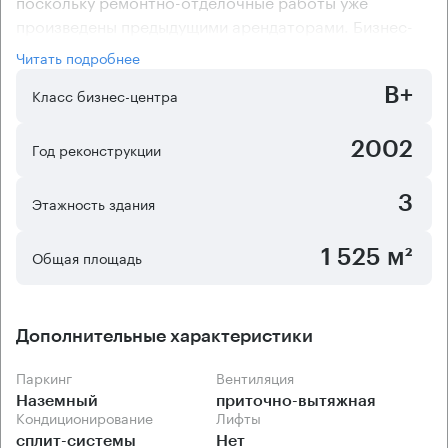
поскольку ремонтно-отделочные работы уже
произведены предыдущими арендаторами. Бизнес-
центр оснащен системой приточно-вытяжной
Читать подробнее
вентиляции и сплит-системами кондиционирования,
B+
поэтому в помещениях поддерживаются
Класс бизнес-центра
оптимальные условия для работы. Являясь зданием с
коридорно-кабинетной планировкой, объект отлично
2002
Год реконструкции
подходит для компаний, чья деятельность связана с
четким разделением функциональных обязанностей
3
Этажность здания
между отделами.
1 525 м²
Общая площадь
Дополнительные характеристики
Паркинг
Вентиляция
Наземный
приточно-вытяжная
Кондиционирование
Лифты
сплит-системы
Нет