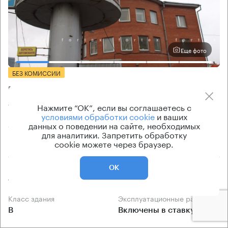
Еще фото
БЕЗ КОМИССИИ
Бизнес-центр
2-я Магистральная 14А с3
Нажмите “ОК”, если вы соглашаетесь с
условиями обработки cookie
и ваших
Москва, 2-я Магистральная улица, 14А с3
данных о поведении на сайте, необходимых
для аналитики. Запретить обработку
Деловой центр → 3.69 км
~
22 мин
cookie можете через браузер.
Площадь здания
Ставка арендной платы
ОК
1361 кв.м
по запросу
Класс здания
Эксплуатационные расходы
B
Включены в ставку