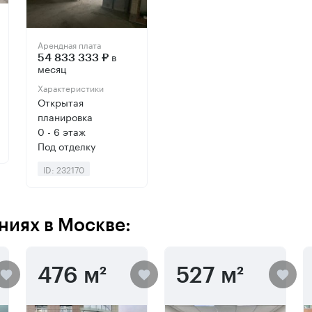
Арендная плата
в
54 833 333 ₽
месяц
Характеристики
Открытая
планировка
0 - 6 этаж
Под отделку
ID: 232170
ниях в Москве:
476 м²
527 м²