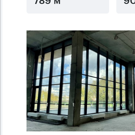
789 м
90