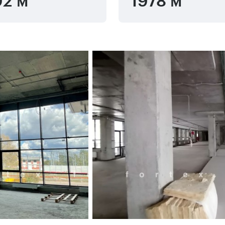
2 м
1978 м