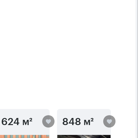
624 м²
848 м²