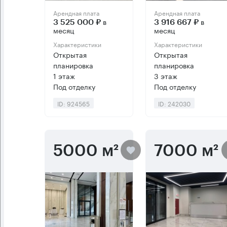
Арендная плата
Арендная плата
в
в
3 525 000 ₽
3 916 667 ₽
месяц
месяц
Характеристики
Характеристики
Открытая
Открытая
планировка
планировка
1 этаж
3 этаж
Под отделку
Под отделку
ID: 924565
ID: 242030
5000 м²
7000 м²