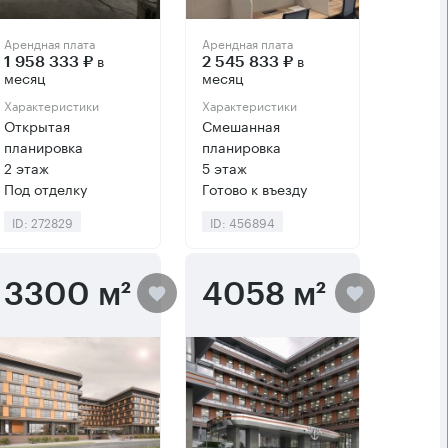
Арендная плата
Арендная плата
в
в
1 958 333 ₽
2 545 833 ₽
месяц
месяц
Характеристики
Характеристики
Открытая
Смешанная
планировка
планировка
2 этаж
5 этаж
Под отделку
Готово к въезду
ID: 272829
ID: 456894
3300 м²
4058 м²