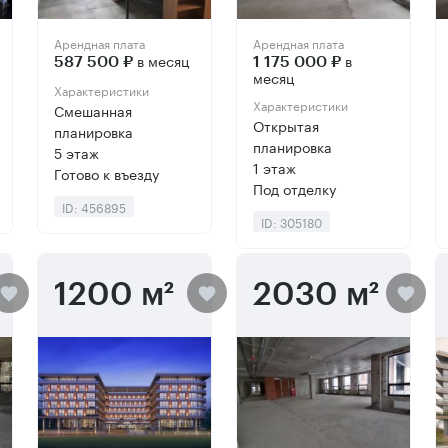
Арендная плата
Арендная плата
в месяц
в
587 500 ₽
1 175 000 ₽
месяц
Характеристики
Характеристики
Смешанная
Открытая
планировка
планировка
5 этаж
1 этаж
Готово к въезду
Под отделку
ID: 456895
ID: 305180
1200 м²
2030 м²