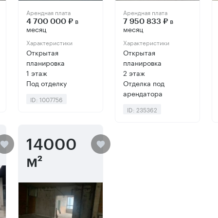
Арендная плата
Арендная плата
в
в
4 700 000 ₽
7 950 833 ₽
месяц
месяц
Характеристики
Характеристики
Открытая
Открытая
планировка
планировка
1 этаж
2 этаж
Под отделку
Отделка под
арендатора
ID: 1007756
ID: 235362
14000
м²