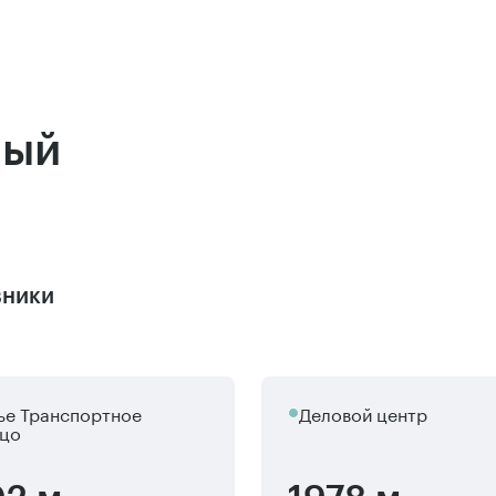
ный
ники
ье Транспортное
Деловой центр
цо