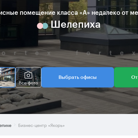
сные помещение класса «А» недалеко от м
Шелепиха
Выбрать офисы
От
Все фото
епихе
Бизнес-центр «Якорь»