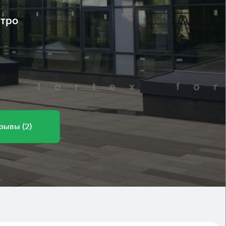
етро
зывы (2)