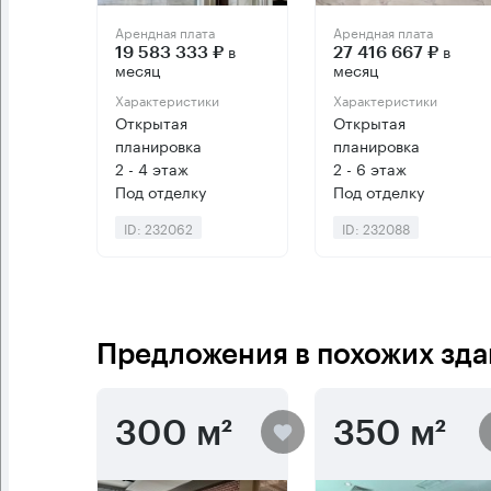
Арендная плата
Арендная плата
в
в
19 583 333 ₽
27 416 667 ₽
месяц
месяц
Характеристики
Характеристики
Открытая
Открытая
планировка
планировка
2 - 4 этаж
2 - 6 этаж
Под отделку
Под отделку
ID: 232062
ID: 232088
Предложения в похожих зда
300 м²
350 м²