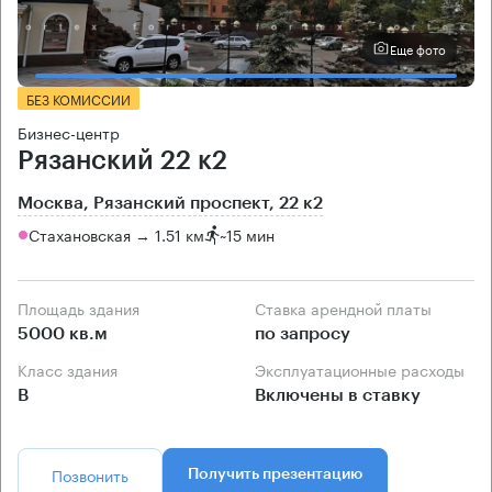
Еще фото
БЕЗ КОМИССИИ
Бизнес-центр
Рязанский 22 к2
Москва, Рязанский проспект, 22 к2
Стахановская → 1.51 км
~
15 мин
Площадь здания
Ставка арендной платы
5000 кв.м
по запросу
Класс здания
Эксплуатационные расходы
B
Включены в ставку
Позвонить
Получить презентацию