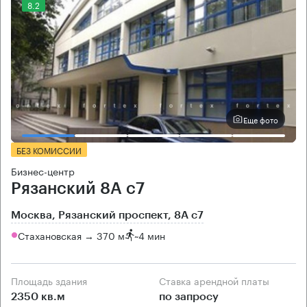
8.2
Еще фото
БЕЗ КОМИССИИ
Бизнес-центр
Рязанский 8А с7
Москва, Рязанский проспект, 8А с7
Стахановская → 370 м
~
4 мин
Площадь здания
Ставка арендной платы
2350 кв.м
по запросу