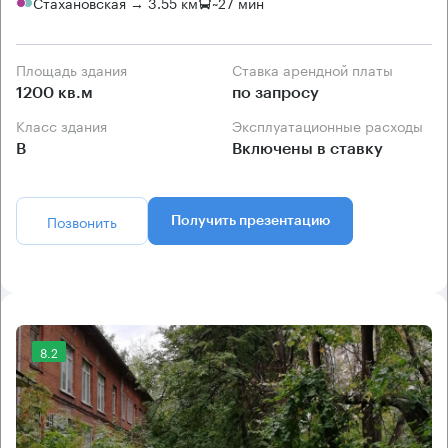
Стахановская → 3.55 км
~
27 мин
Площадь здания
Ставка арендной платы
1200 кв.м
по запросу
Класс здания
Эксплуатационные расходы
B
Включены в ставку
Позвонить
Получить презентацию
8.2