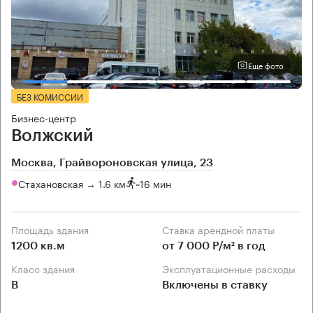
Еще фото
БЕЗ КОМИССИИ
Бизнес-центр
Волжский
Москва, Грайвороновская улица, 23
Стахановская → 1.6 км
~
16 мин
Площадь здания
Ставка арендной платы
1200 кв.м
от 7 000 Р/м² в год
Класс здания
Эксплуатационные расходы
B
Включены в ставку