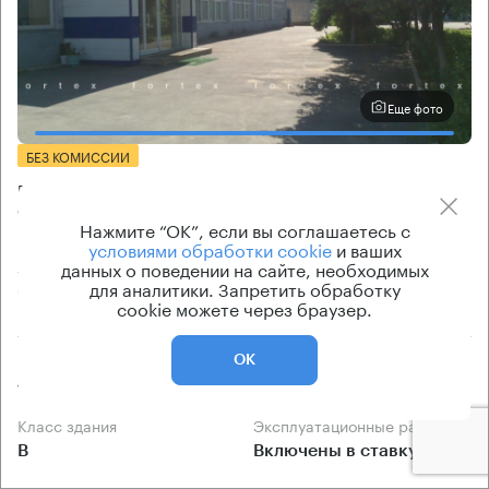
Еще фото
БЕЗ КОМИССИИ
Бизнес-центр
1-й Вешняковский 7
Нажмите “ОК”, если вы соглашаетесь с
условиями обработки cookie
и ваших
Москва, 1-й Вешняковский проезд, 7
данных о поведении на сайте, необходимых
для аналитики. Запретить обработку
Стахановская → 3.59 км
~
19 мин
cookie можете через браузер.
Площадь здания
Ставка арендной платы
ОК
1272 кв.м
по запросу
Класс здания
Эксплуатационные расходы
B
Включены в ставку