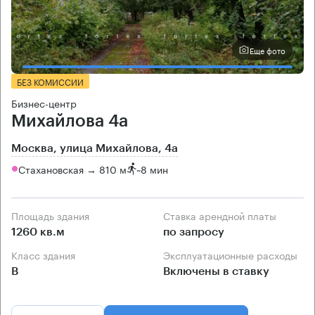
Еще фото
БЕЗ КОМИССИИ
Бизнес-центр
Михайлова 4а
Москва, улица Михайлова, 4а
Стахановская → 810 м
~
8 мин
Площадь здания
Ставка арендной платы
1260 кв.м
по запросу
Класс здания
Эксплуатационные расходы
B
Включены в ставку