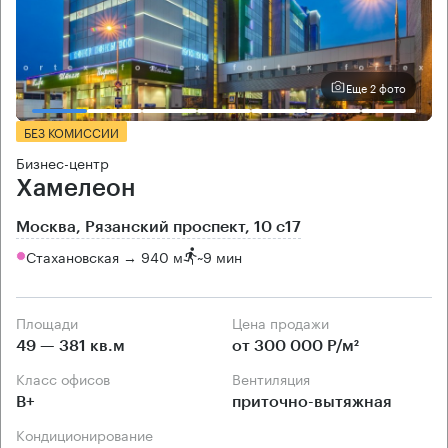
Еще 2 фото
БЕЗ КОМИССИИ
Бизнес-центр
Хамелеон
Москва, Рязанский проспект, 10 с17
Стахановская → 940 м
~
9 мин
Площади
Цена продажи
49 — 381 кв.м
от 300 000 Р/м²
Класс офисов
Вентиляция
B+
приточно-вытяжная
Кондиционирование