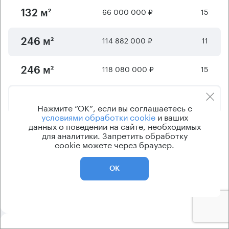
66 000 000 ₽
15
132 м²
114 882 000 ₽
11
246 м²
118 080 000 ₽
15
246 м²
344 652 000 ₽
4
746 м²
Нажмите “ОК”, если вы соглашаетесь с
условиями обработки cookie
и ваших
данных о поведении на сайте, необходимых
427 520 000 ₽
22
835 м²
для аналитики. Запретить обработку
cookie можете через браузер.
Отображается
6
из
198
предложений
ОК
Показать ещё