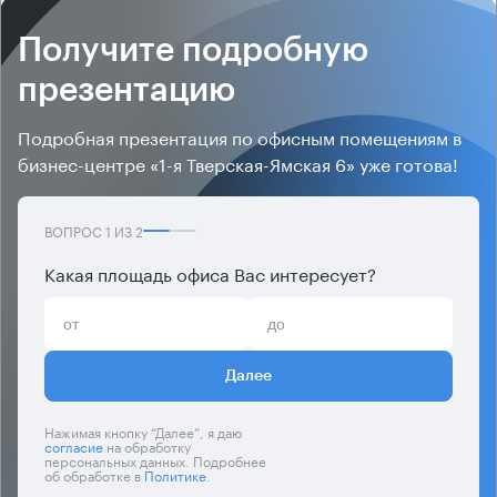
Получите подробную
презентацию
Подробная презентация по офисным помещениям в
бизнес-центре «1-я Тверская-Ямская 6» уже готова!
ВОПРОС
1
ИЗ
2
Какая площадь офиса Вас интересует?
Далее
Нажимая кнопку “Далее”, я даю
согласие
на обработку
персональных данных. Подробнее
об обработке в
Политике
.