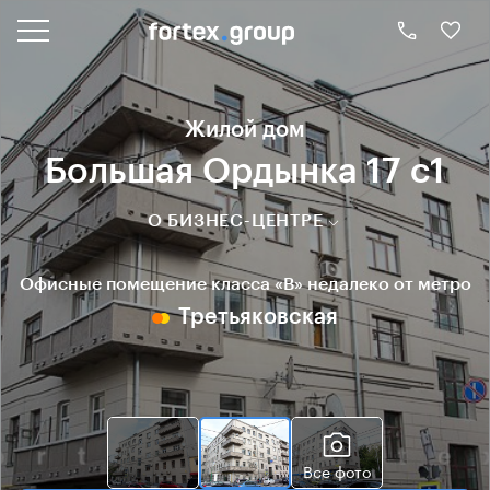
Жилой дом
Большая Ордынка 17 с1
О БИЗНЕС-ЦЕНТРЕ
Офисные помещение класса «B» недалеко от метро
Третьяковская
Все фото