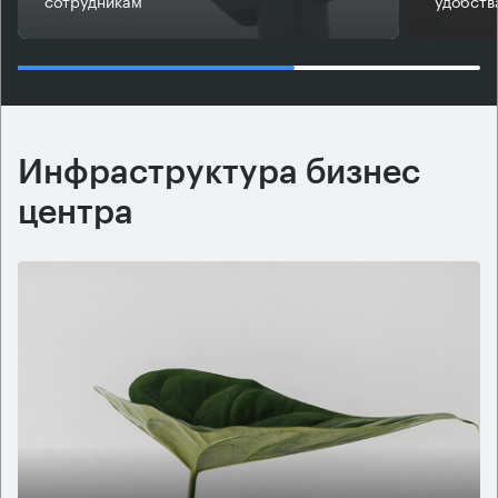
сотрудникам
удобств
Инфраструктура бизнес
центра