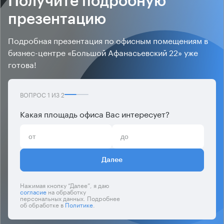
Получите подробную
презентацию
Подробная презентация по офисным помещениям в
бизнес-центре «Большой Афанасьевский 22» уже
готова!
ВОПРОС
1
ИЗ
2
Какая площадь офиса Вас интересует?
Далее
Нажимая кнопку “Далее”, я даю
согласие
на обработку
персональных данных. Подробнее
об обработке в
Политике
.