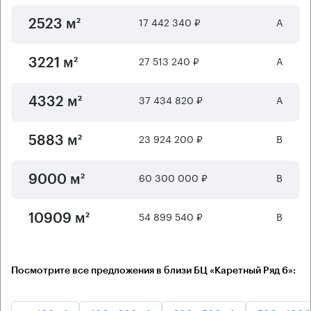
17 442 340 ₽
А
2523 м²
27 513 240 ₽
А
3221 м²
37 434 820 ₽
А
4332 м²
23 924 200 ₽
B
5883 м²
60 300 000 ₽
B
9000 м²
54 899 540 ₽
B
10909 м²
Посмотрите все предложения в близи БЦ «Каретный Ряд 6»: