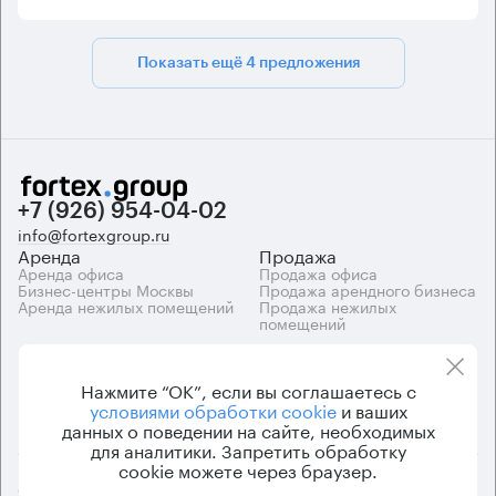
Показать ещё 4 предложения
+7 (926) 954-04-02
info@fortexgroup.ru
Аренда
Продажа
Аренда офиса
Продажа офиса
Бизнес-центры Москвы
Продажа арендного бизнеса
Аренда нежилых помещений
Продажа нежилых
помещений
Каталоги
Компания
Каталог бизнес-центров
О компании
Нажмите “ОК”, если вы соглашаетесь с
Вакансии
условиями обработки cookie
и ваших
Контакты
данных о поведении на сайте, необходимых
для аналитики. Запретить обработку
cookie можете через браузер.
© 2026 Fortex.Group. ООО «АРЕНДА ОФИСА», ОГРН 1177746948686,