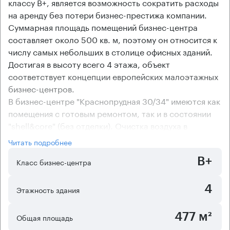
классу В+, является возможность сократить расходы
на аренду без потери бизнес-престижа компании.
Суммарная площадь помещений бизнес-центра
составляет около 500 кв. м, поэтому он относится к
числу самых небольших в столице офисных зданий.
Достигая в высоту всего 4 этажа, объект
соответствует концепции европейских малоэтажных
бизнес-центров.
В бизнес-центре "Краснопрудная 30/34" имеются как
помещения с готовым ремонтом, так и в состоянии
"shell&core" (без отделки). Очистка воздуха в
помещениях особняка осуществляется при помощи
Читать подробнее
централизованной приточно-вытяжной вентиляции, а
B+
комфортный температурный режим поддерживается
Класс бизнес-центра
сплит-системами кондиционирования. Эффективно
использовать пространство позволит смешанная
4
Этажность здания
планировка помещений бизнес-центра.
477 м²
Общая площадь