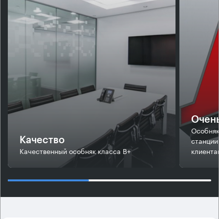
Очень
Особняк
станции
Качество
Качественный особняк класса В+
клиента