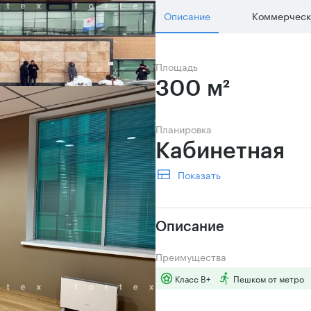
Описание
Коммерческ
Площадь
300 м²
Планировка
Кабинетная 
Показать
Описание
Преимущества
Класс B+
Пешком от метро