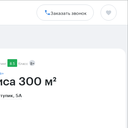
Заказать звонок
тинг
8.5
Класс
B+
а»
са 300 м²
тупик, 5А