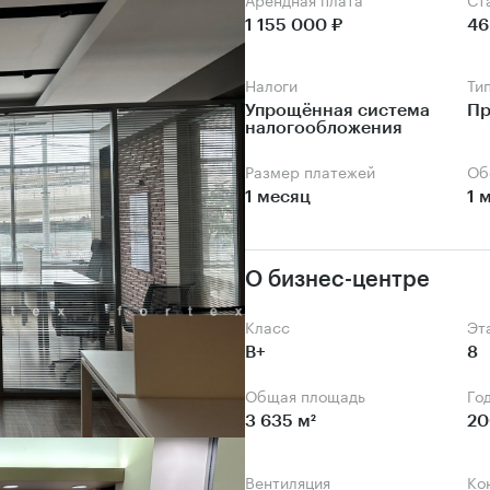
1 155 000 ₽
46
Налоги
Ти
Упрощённая система 
Пр
налогообложения
Размер платежей
О
1 месяц
1 
О бизнес-центре
Класс
Э
B+
8
Общая площадь
Го
3 635 м²
20
Вентиляция
К