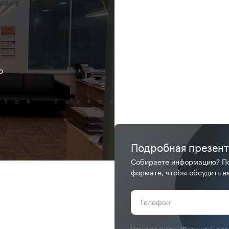
о
Подробная презен
Собираете информацию? По
формате, чтобы обсудить ва
Нажимая кнопку “Получить”, я д