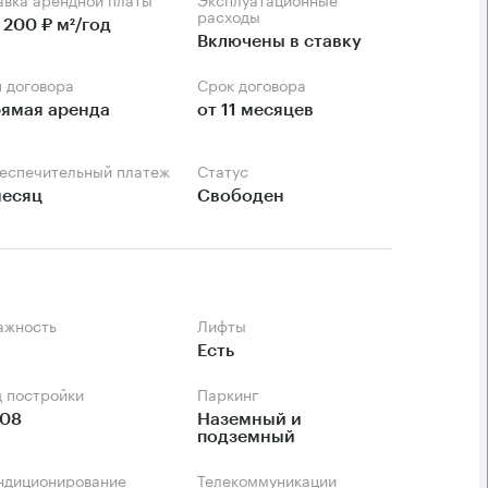
расходы
 200 ₽ м²/год
Включены в ставку
п договора
Срок договора
ямая аренда
от 11 месяцев
беспечительный платеж
Статус
месяц
Свободен
тажность
Лифты
Есть
д постройки
Паркинг
08
Наземный и 
подземный
ондиционирование
Телекоммуникации