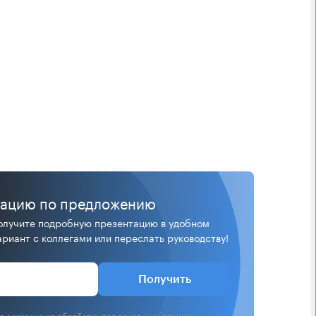
тацию по предложению
лучите подробную презентацию в удобном
риант с коллегами или переслать руководству!
Получить
аю
согласие
на обработку персональных данных.