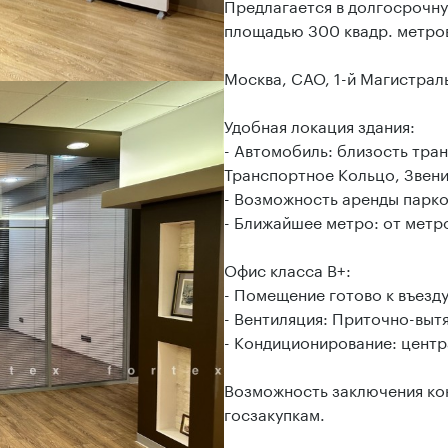
Предлагается в долгосрочн
площадью 300 квадр. метров
Москва, САО, 1-й Магистрал
Удобная локация здания:
- Автомобиль: близость тран
Транспортное Кольцо, Звени
- Возможность аренды парко
- Ближайшее метро: от метро
Офис класса B+:
- Помещение готово к въезд
- Вентиляция: Приточно-выт
- Кондиционирование: цент
Возможность заключения кон
госзакупкам.