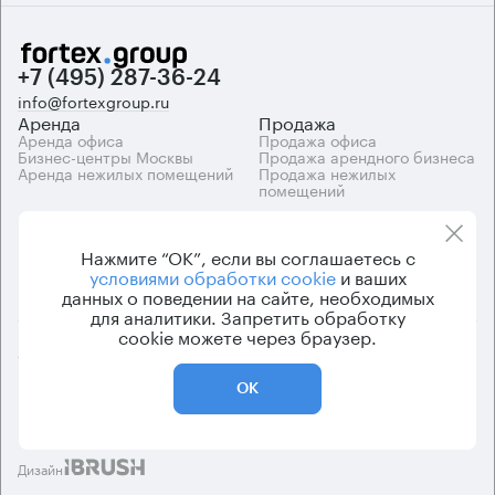
+7 (495) 287-36-24
info@fortexgroup.ru
Аренда
Продажа
Аренда офиса
Продажа офиса
Бизнес-центры Москвы
Продажа арендного бизнеса
Аренда нежилых помещений
Продажа нежилых
помещений
Каталоги
Компания
Каталог бизнес-центров
О компании
Нажмите “ОК”, если вы соглашаетесь с
Вакансии
условиями обработки cookie
и ваших
Контакты
данных о поведении на сайте, необходимых
для аналитики. Запретить обработку
cookie можете через браузер.
© 2026 Fortex.Group. ООО «АРЕНДА ОФИСА», ОГРН 1177746948686,
ИНН 7703433226
ОК
Политика конфиденциальности
Пользовательское соглашение
Дизайн