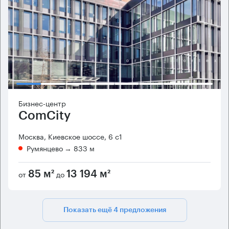
Бизнес-центр
ComCity
Москва, Киевское шоссе, 6 с1
Румянцево
→ 833 м
от
до
85 м²
13 194 м²
Показать ещё 4 предложения