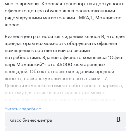
много времени. Хорошая транспортная доступность
офисного центра обусловлена расположенными
рядом крупными магистралями - МКАД, Можайское
шоссе.
Бизнес-центр относится к зданиям класса В, что дает
арендаторам возможность оборудовать офисные
помещения в соответствии со своими
потребностями. Здание офисного комплекса "Офис-
парк Можайский"– это 45000 кв.м арендных
площадей. Объект относится к зданиям средней
высоты, поскольку количество его этажей - 7.
Деловой комплекс не имеет собственного паркинга,
поэтому для стоянки автотранспорта можно
использовать прилегающие к нему территории и
близлежащие улицы.
Читать подробнее
Арендаторам бизнес-центра "Офис-парк Можайский"
B
предоставляются на выбор помещения с готовым
Класс бизнес-центра
ремонтом, но по желанию им могут быть