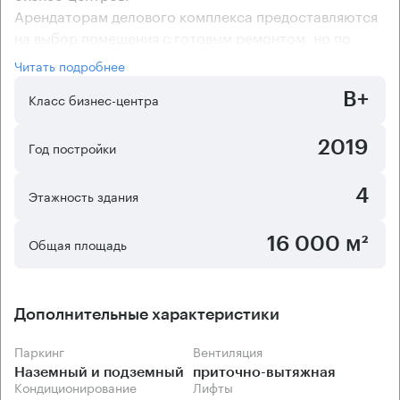
Арендаторам делового комплекса предоставляются
на выбор помещения с готовым ремонтом, но по
желанию им могут быть предоставлены и офисы без
Читать подробнее
ремонта. Приток свежего воздуха в бизнес-центр
B+
"РТС Волгоградский" обеспечивают приточно-
Класс бизнес-центра
вытяжная вентиляция и система центрального
кондиционирования.
2019
Год постройки
4
Этажность здания
16 000 м²
Общая площадь
Дополнительные характеристики
Паркинг
Вентиляция
Наземный и подземный
приточно-вытяжная
Кондиционирование
Лифты