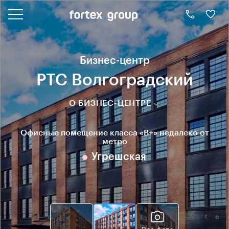
Бизнес-центр
РТС Волгоградский
О БИЗНЕС-ЦЕНТРЕ
Офисные помещение класса «B+» недалеко от
метро
Угрешская
Все фото