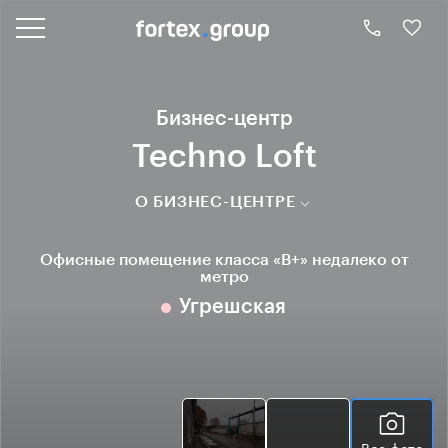
Бизнес-центр
Techno Loft
О БИЗНЕС-ЦЕНТРЕ
Офисные помещение класса «B+» недалеко от
метро
Угрешская
Все фото