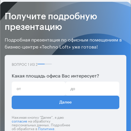
Получите подробную
презентацию
Подробная презентация по офисным помещениям в
бизнес-центре «Techno Loft» уже готова!
ВОПРОС
1
ИЗ
2
Какая площадь офиса Вас интересует?
Далее
Нажимая кнопку “Далее”, я даю
согласие
на обработку
персональных данных. Подробнее
об обработке в
Политике
.