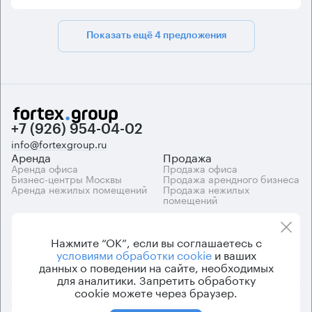
Показать ещё 4 предложения
+7 (926) 954-04-02
info@fortexgroup.ru
Аренда
Продажа
Аренда офиса
Продажа офиса
Бизнес-центры Москвы
Продажа арендного бизнеса
Аренда нежилых помещений
Продажа нежилых
помещений
Каталоги
Компания
Каталог бизнес-центров
О компании
Нажмите “ОК”, если вы соглашаетесь с
Вакансии
условиями обработки cookie
и ваших
Контакты
данных о поведении на сайте, необходимых
для аналитики. Запретить обработку
cookie можете через браузер.
© 2026 Fortex.Group. ООО «АРЕНДА ОФИСА», ОГРН 1177746948686,