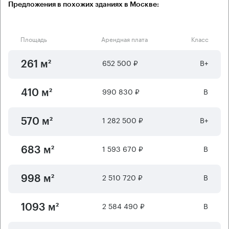
Предложения в похожих зданиях в Москве:
Площадь
Арендная плата
Класс
652 500 ₽
B+
261 м²
990 830 ₽
B
410 м²
1 282 500 ₽
B+
570 м²
1 593 670 ₽
B
683 м²
2 510 720 ₽
B
998 м²
2 584 490 ₽
B
1093 м²