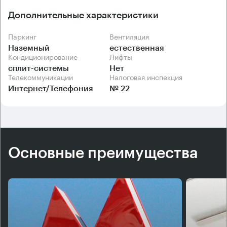
режим. Планировка бизнес-центра - коридорно-
кабинетная, что особенно удобно для компаний, чьи
Дополнительные характеристики
отделы ведут разнонаправленную деятельность.
Паркинг
Вентиляция
Наземный
естественная
Кондиционирование
Лифты
сплит-системы
Нет
Телекоммуникации
Налоговая инспекция
Интернет/Телефония
№ 22
Основные преимущества