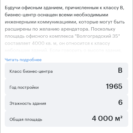
Будучи офисным зданием, причисленным к классу В,
бизнес-центр оснащен всеми необходимыми
инженерными коммуникациями, которые могут быть
расширены по желанию арендатора. Поскольку
площадь офисного комплекса "Волгоградский 35"
составляет 4000 кв. м, он относится к классу
небольших зданий. Если говорить о высоте здания,
то она составляет 6 этажей, что позволяет отнести
Читать подробнее
объект к зданиям средней высоты. Деловой комплекс
B
имеет собственную охраняемую открытую стоянку,
Класс бизнес-центра
где можно арендовать нужное количество
машиномест.
1965
Год постройки
В большинстве помещений бизнес-центра
"Волгоградский 35" выполнены ремонтно-
6
Этажность здания
отделочные работы, но имеются и офисы в
состоянии "shell&core" (без отделки). Офисный центр
4 000 м²
Общая площадь
оборудован сплит-системами кондиционирования,
поддерживающими комфортный температурный