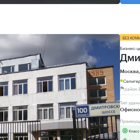
БЕЗ КОМ
Бизнес-ц
Дми
Москва,
Селигер
район 
Тип здан
Офисно
Преимущ
Класс