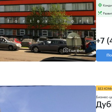
Конди
Разви
+7 (
Еще фото
По
БЕЗ КОМ
Бизнес-ц
Дуб