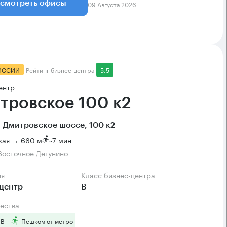
09 Августа 2026
смотреть офисы
ИССИИ
Рейтинг бизнес-центра
5.5
ентр
тровское 100 к2
 Дмитровское шоссе, 100 к2
кая → 660 м
~
7 мин
Восточное Дегунино
ия
Класс бизнес-центра
центр
B
ества
 B
Пешком от метро