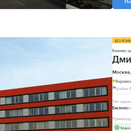
По
БЕЗ КОМ
Бизнес-ц
Дми
Москва,
Яхромс
район 
Тип здан
Бизнес-
Преимущ
Класс