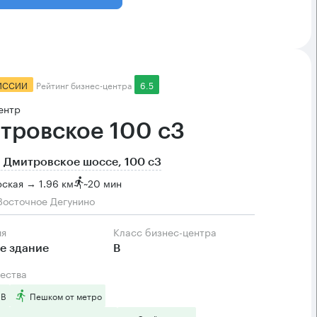
ИССИИ
Рейтинг бизнес-центра
6.5
ентр
тровское 100 с3
 Дмитровское шоссе, 100 с3
ская → 1.96 км
~
20 мин
Восточное Дегунино
ия
Класс бизнес-центра
е здание
B
ества
 B
Пешком от метро