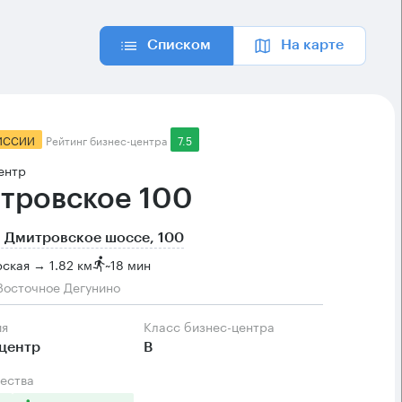
Списком
На карте
ИССИИ
Рейтинг бизнес-центра
7.5
ентр
тровское 100
 Дмитровское шоссе, 100
ская → 1.82 км
~
18 мин
Восточное Дегунино
ия
Класс бизнес-центра
центр
B
ества