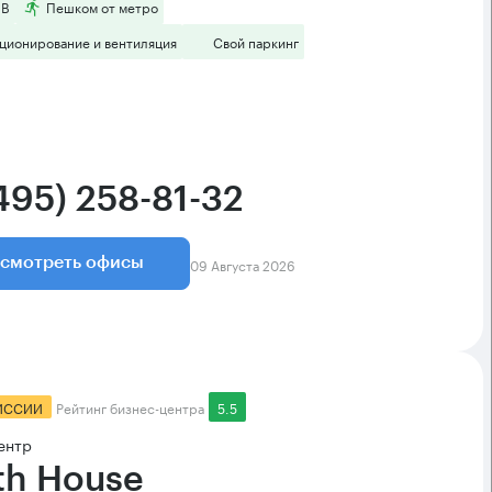
 B
Пешком от метро
ционирование и вентиляция
Свой паркинг
495) 258-81-32
09 Августа 2026
смотреть офисы
ИССИИ
Рейтинг бизнес-центра
5.5
ентр
th House