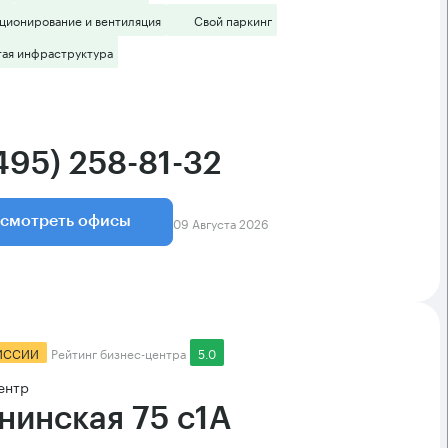
ционирование и вентиляция
Свой паркинг
тая инфраструктура
495) 258-81-32
09 Августа 2026
смотреть офисы
ИССИИ
Рейтинг бизнес-центра
5.0
ентр
нинская 75 с1А