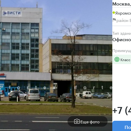
Москва,
Яхромск
район 
Тип здан
Офисно
Преимущ
Класс
+7 (
Еще фото
По