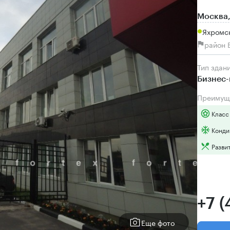
Москва,
Яхромс
район 
Тип здан
Бизнес-
Преимущ
Класс
Конди
Разви
+7 
Еще фото