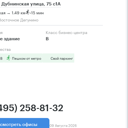
 Дубнинская улица, 75 с1А
ая → 1.49 км
~
15 мин
Восточное Дегунино
ия
Класс бизнес-центра
е здание
B
ества
 B
Пешком от метро
Свой паркинг
495) 258-81-32
09 Августа 2026
смотреть офисы