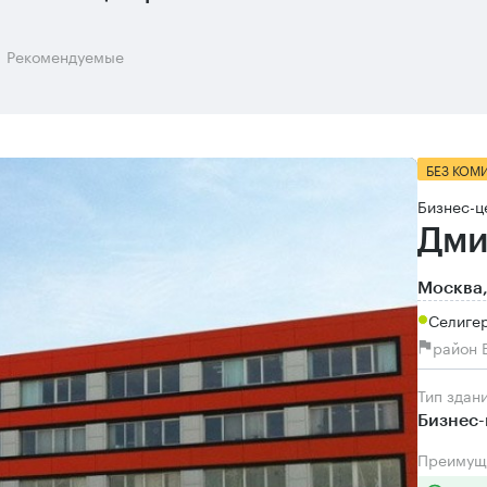
Рекомендуемые
БЕЗ КОМ
Бизнес-ц
Дми
Москва,
Селигер
район 
Тип здан
Бизнес-
Преимущ