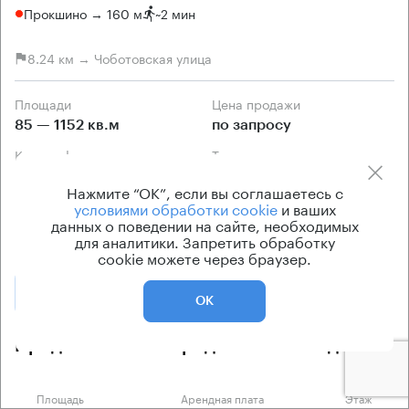
Прокшино → 160 м
~
2 мин
8.24 км → Чоботовская улица
Площади
Цена продажи
85 — 1152 кв.м
по запросу
Класс офисов
Тип здания
B
Бизнес-парк
Нажмите “ОК”, если вы соглашаетесь с
Кондиционирование
условиями обработки cookie
и ваших
данных о поведении на сайте, необходимых
центральное
для аналитики. Запретить обработку
cookie можете через браузер.
Позвонить
Получить презентацию
ОК
Предложения по продаже в этом здании:
Площадь
Арендная плата
Этаж