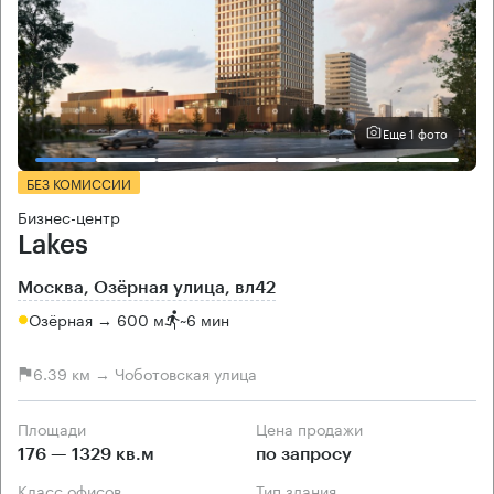
Еще 1 фото
БЕЗ КОМИССИИ
Бизнес-центр
Lakes
Москва, Озёрная улица, вл42
Озёрная → 600 м
~
6 мин
6.39 км → Чоботовская улица
Площади
Цена продажи
176 — 1329 кв.м
по запросу
Класс офисов
Тип здания