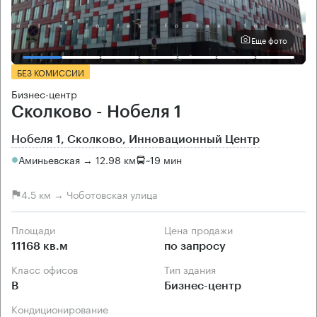
Еще фото
БЕЗ КОМИССИИ
Бизнес-центр
Сколково - Нобеля 1
Нобеля 1, Сколково, Инновационный Центр
Аминьевская → 12.98 км
~
19 мин
4.5 км → Чоботовская улица
Площади
Цена продажи
11168 кв.м
по запросу
Класс офисов
Тип здания
B
Бизнес-центр
Кондиционирование