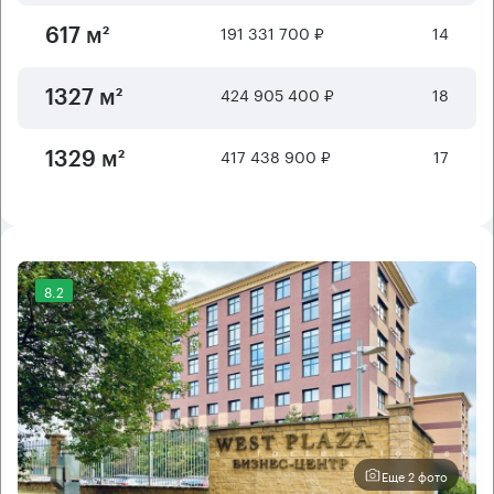
191 331 700 ₽
14
617 м²
424 905 400 ₽
18
1327 м²
417 438 900 ₽
17
1329 м²
8.2
Еще 2 фото