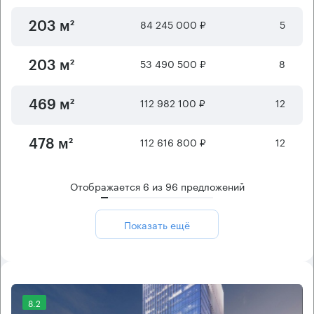
84 245 000 ₽
5
203 м²
53 490 500 ₽
8
203 м²
112 982 100 ₽
12
469 м²
112 616 800 ₽
12
478 м²
Отображается
6
из
96
предложений
Показать ещё
8.2