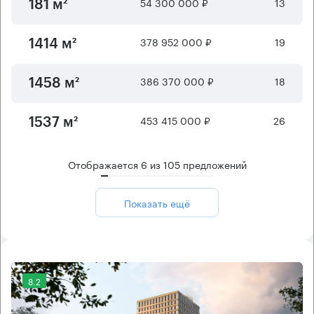
54 300 000 ₽
13
181 м²
378 952 000 ₽
19
1414 м²
386 370 000 ₽
18
1458 м²
453 415 000 ₽
26
1537 м²
Отображается
6
из
105
предложений
Показать ещё
8.2