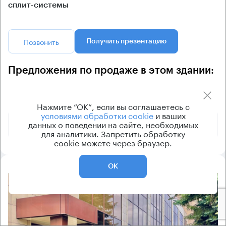
сплит-системы
Позвонить
Получить презентацию
Предложения по продаже в этом здании:
Площадь
Арендная плата
Этаж
Нажмите “ОК”, если вы соглашаетесь с
условиями обработки cookie
и ваших
199 999 800 ₽
17 - 18
данных о поведении на сайте, необходимых
550 м²
для аналитики. Запретить обработку
cookie можете через браузер.
ОК
8.2