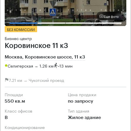
Еще фото
БЕЗ КОМИССИИ
Бизнес-центр
Коровинское 11 к3
Москва, Коровинское шоссе, 11 к3
Селигерская → 1.26 км
~
13 мин
7.21 км → Чукотский проезд
Площади
Цена продажи
550 кв.м
по запросу
Класс офисов
Тип здания
B
Жилое здание
Кондиционирование