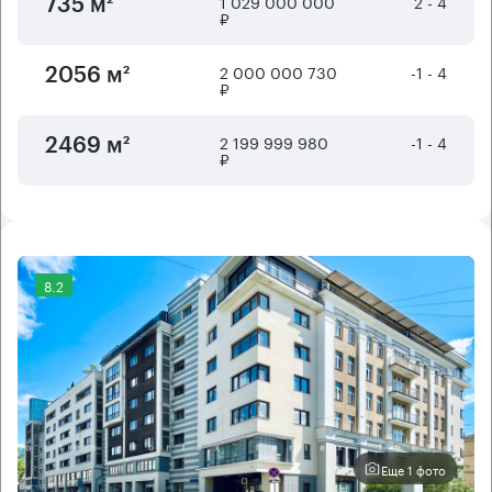
1 029 000 000
2 - 4
735 м²
₽
2 000 000 730
-1 - 4
2056 м²
₽
2 199 999 980
-1 - 4
2469 м²
₽
8.2
Еще 1 фото