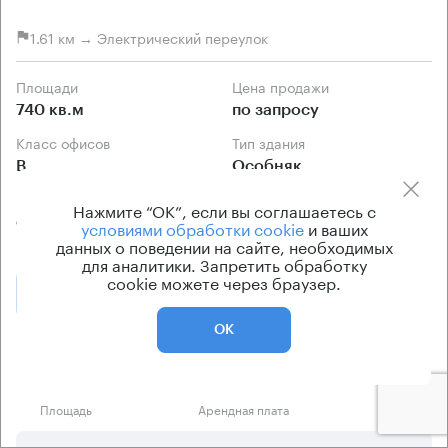
1.61 км → Электрический переулок
Площади
Цена продажи
740 кв.м
по запросу
Класс офисов
Тип здания
B
Особняк
Кондиционирование
Нажмите “ОК”, если вы соглашаетесь с
сплит-системы
условиями обработки cookie
и ваших
данных о поведении на сайте, необходимых
для аналитики. Запретить обработку
cookie можете через браузер.
Позвонить
Получить презентацию
ОК
Предложения по продаже в этом здании:
Площадь
Арендная плата
Этаж