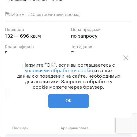
3.45 км → Электролитный проезд
Площади
Цена продажи
132 — 696 кв.м
по запросу
Класс офисов
Тип здания
B+
Бизнес-центр
Кондиционирование
Нажмите “ОК”, если вы соглашаетесь с
условиями обработки cookie
и ваших
центральное
данных о поведении на сайте, необходимых
для аналитики. Запретить обработку
cookie можете через браузер.
Позвонить
Получить презентацию
ОК
Предложения по продаже в этом здании:
Площадь
Арендная плата
Этаж