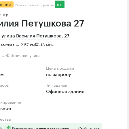
ИССИИ
Рейтинг бизнес-центра
8.0
ентр
илия Петушкова 27
 улица Василия Петушкова, 27
амская → 2.57 км
~
13 мин
м → Фабричная улица
Цена продажи
.м
по запросу
фисов
Тип здания
Офисное здание
онирование
льное
ества
 B
Кондиционирование и вентиляция
Свой паркинг