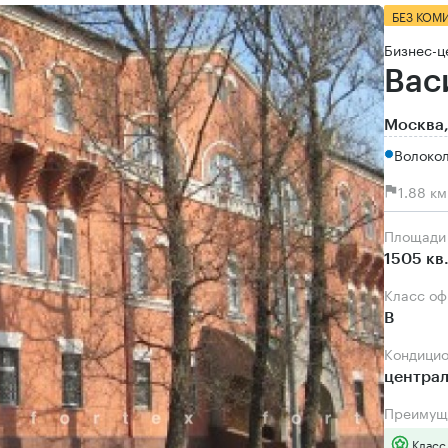
БЕЗ КОМ
Бизнес-ц
Вас
Москва,
Волокол
1.88 к
Площади
1505 кв
Класс о
B
Кондици
центра
Преимущ
Класс