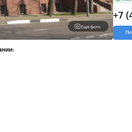
+7 (
Еще фото
По
ании: