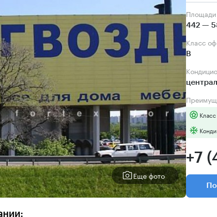
Площади
442 — 5
Класс о
B
Кондици
центра
Преимущ
Класс
Конди
+7 (
Еще фото
По
ании: