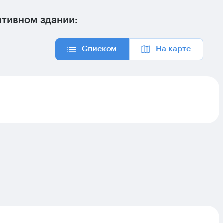
тивном здании:
Списком
На карте