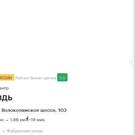
ИССИИ
Рейтинг бизнес-центра
5.5
ентр
здь
 Волоколамское шоссе, 103
о → 1.86 км
~
19 мин
м → Фабричная улица