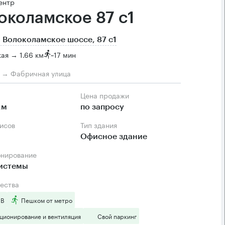
ентр
околамское 87 с1
 Волоколамское шоссе, 87 с1
ая → 1.66 км
~
17 мин
м → Фабричная улица
Цена продажи
.м
по запросу
фисов
Тип здания
Офисное здание
онирование
системы
ества
 B
Пешком от метро
ционирование и вентиляция
Свой паркинг