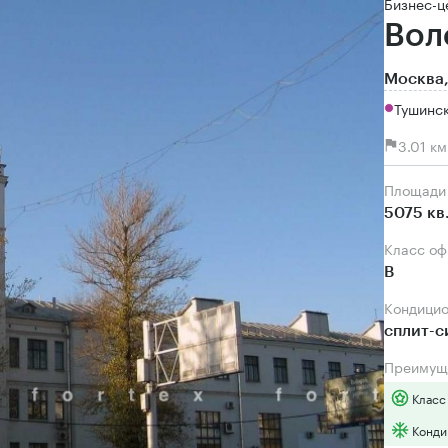
Бизнес-ц
Вол
Москва,
Тушинск
3.01 к
Площади
5075 кв
Класс о
B
Кондици
сплит-
Преимущ
Класс
Конди