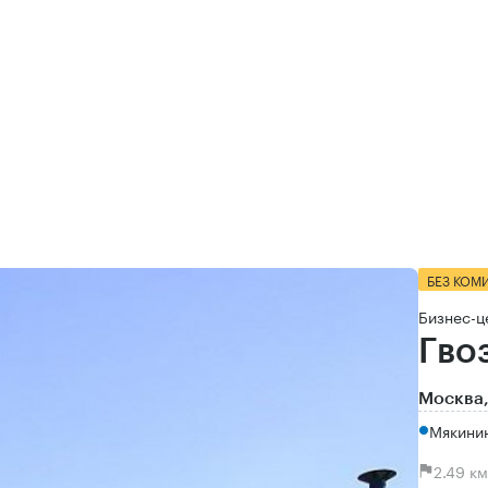
БЕЗ КОМ
Бизнес-ц
Гво
Москва,
Мякинин
2.49 к