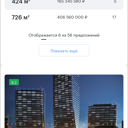
165 345 580 ₽
5
424 м²
406 560 000 ₽
17
726 м²
Отображается
6
из
56
предложений
Показать ещё
8.2