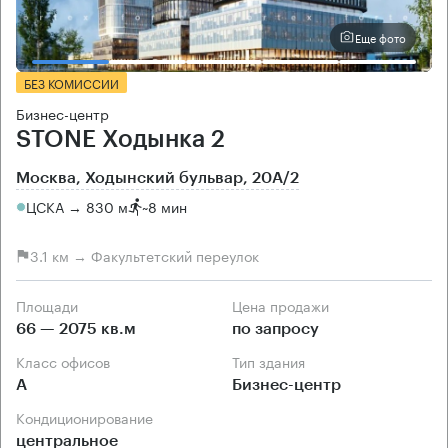
Еще фото
БЕЗ КОМИССИИ
Бизнес-центр
STONE Ходынка 2
Москва, Ходынский бульвар, 20А/2
ЦСКА → 830 м
~
8 мин
3.1 км → Факультетский переулок
Площади
Цена продажи
66 — 2075 кв.м
по запросу
Класс офисов
Тип здания
А
Бизнес-центр
Кондиционирование
центральное