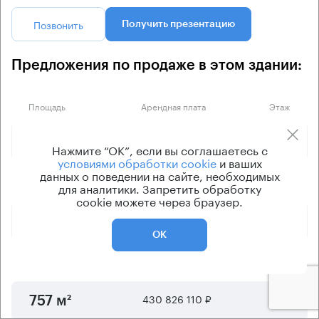
Позвонить
Получить презентацию
Предложения по продаже в этом здании:
Площадь
Арендная плата
Этаж
109 427 500 ₽
11
175 м²
Нажмите “ОК”, если вы соглашаетесь с
условиями обработки cookie
и ваших
данных о поведении на сайте, необходимых
112 112 000 ₽
8
176 м²
для аналитики. Запретить обработку
cookie можете через браузер.
184 360 370 ₽
28
315 м²
ОК
216 855 580 ₽
16
378 м²
430 826 110 ₽
19
757 м²