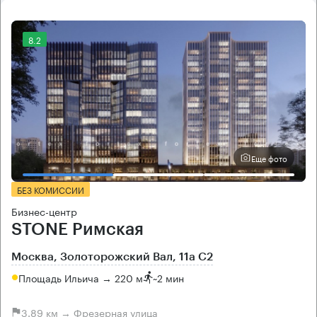
8.2
Еще фото
БЕЗ КОМИССИИ
Бизнес-центр
STONE Римская
Москва, Золоторожский Вал, 11а С2
Площадь Ильича → 220 м
~
2 мин
3.89 км → Фрезерная улица