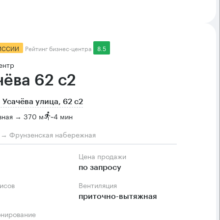
ИССИИ
Рейтинг бизнес-центра
8.5
ентр
чёва 62 с2
 Усачёва улица, 62 с2
вная → 370 м
~
4 мин
м → Фрунзенская набережная
Цена продажи
по запросу
фисов
Вентиляция
приточно-вытяжная
онирование