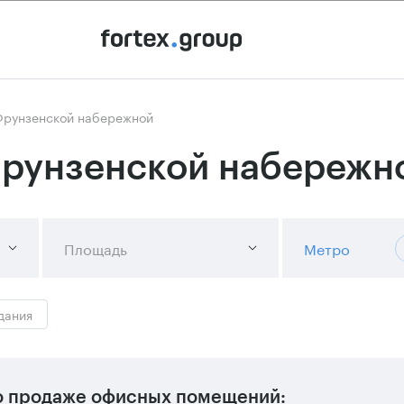
Фрунзенской набережной
Фрунзенской набережн
Площадь
Метро
дания
 продаже офисных помещений: