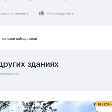
мые популярные
Рекомендуемые
нзенской набережной
других зданиях
редложения,
БЕЗ КОМ