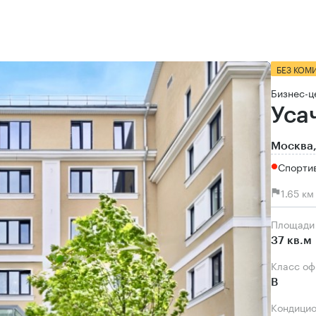
БЕЗ КОМ
Бизнес-ц
Уса
Москва,
Спорти
1.65 к
Площади
37 кв.м
Класс о
B
Кондици