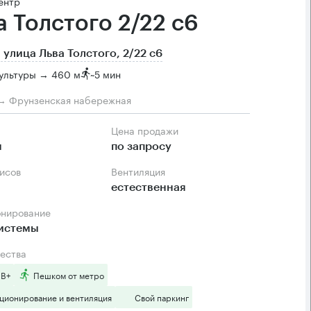
ентр
а Толстого 2/22 с6
 улица Льва Толстого, 2/22 с6
ультуры → 460 м
~
5 мин
→ Фрунзенская набережная
Цена продажи
м
по запросу
фисов
Вентиляция
естественная
онирование
системы
ества
 B+
Пешком от метро
ционирование и вентиляция
Свой паркинг