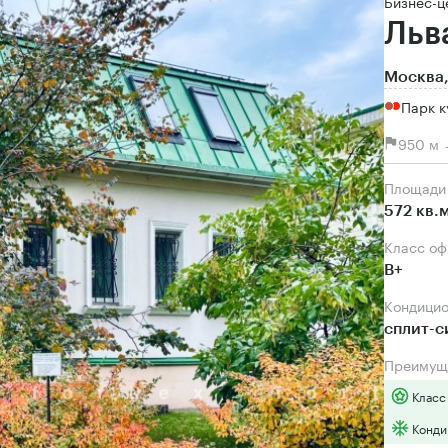
Бизнес-ц
Льв
Москва,
Парк к
950 м 
Площади
572 кв.
Класс о
B+
Кондици
сплит-
Преимущ
Класс
Конди