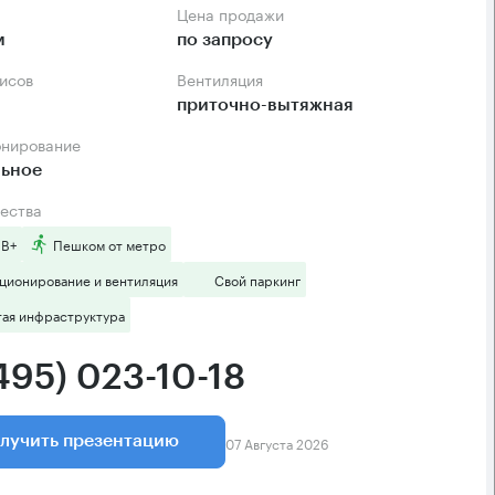
Цена продажи
м
по запросу
фисов
Вентиляция
приточно-вытяжная
онирование
льное
ества
 B+
Пешком от метро
ционирование и вентиляция
Свой паркинг
тая инфраструктура
495) 023-10-18
07 Августа 2026
лучить презентацию