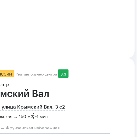
ИССИИ
Рейтинг бизнес-центра
8.3
ентр
мский Вал
 улица Крымский Вал, 3 с2
ьская → 150 м
~
1 мин
м → Фрунзенская набережная