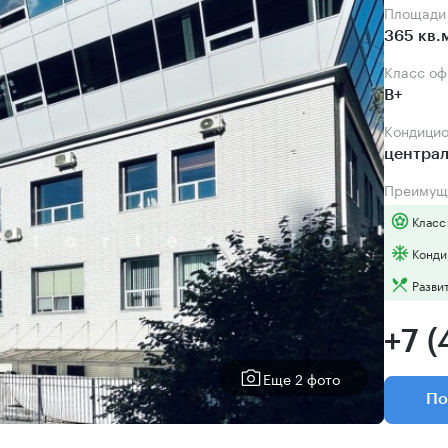
Площади
365 кв.
Класс о
B+
Кондици
центра
Преимущ
Класс
Конди
Разви
+7 (
Еще 2 фото
По