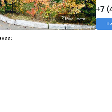
+7 (
Еще 1 фото
По
ании: