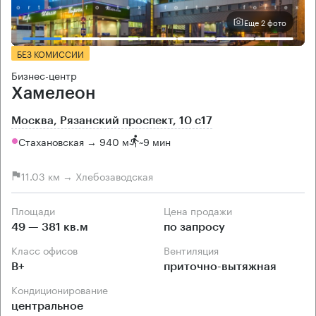
Еще 2 фото
БЕЗ КОМИССИИ
Бизнес-центр
Хамелеон
Москва, Рязанский проспект, 10 с17
Стахановская → 940 м
~
9 мин
11.03 км → Хлебозаводская
Площади
Цена продажи
49 — 381 кв.м
по запросу
Класс офисов
Вентиляция
B+
приточно-вытяжная
Кондиционирование
центральное