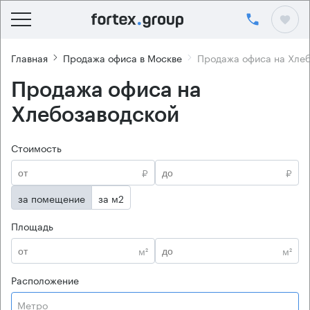
Главная
Продажа офиса в Москве
Продажа офиса на Хле
Продажа офиса на
Хлебозаводской
Стоимость
₽
₽
за помещение
за м2
Площадь
м²
м²
Расположение
Метро