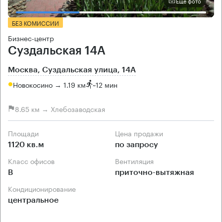
Еще фото
БЕЗ КОМИССИИ
Бизнес-центр
Суздальская 14А
Москва, Суздальская улица, 14А
Новокосино → 1.19 км
~
12 мин
8.65 км → Хлебозаводская
Площади
Цена продажи
1120 кв.м
по запросу
Класс офисов
Вентиляция
B
приточно-вытяжная
Кондиционирование
центральное