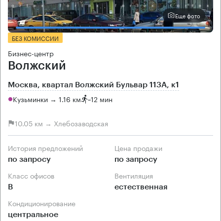
Еще фото
БЕЗ КОМИССИИ
Бизнес-центр
Волжский
Москва, квартал Волжский Бульвар 113А, к1
Кузьминки → 1.16 км
~
12 мин
10.05 км → Хлебозаводская
История предложений
Цена продажи
по запросу
по запросу
Класс офисов
Вентиляция
B
естественная
Кондиционирование
центральное