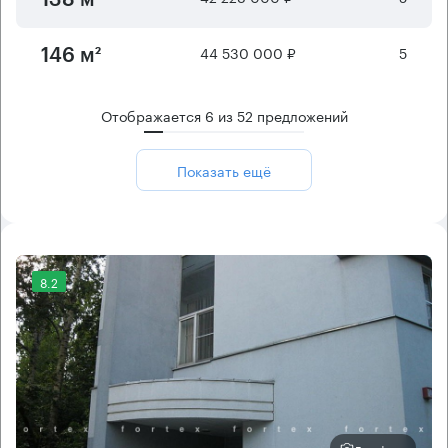
44 530 000 ₽
5
146 м²
Отображается
6
из
52
предложений
Показать ещё
8.2