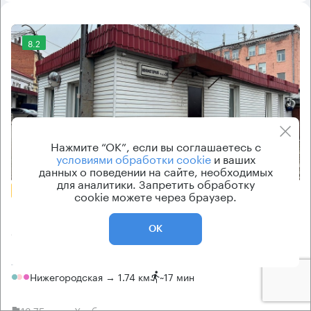
8.2
Нажмите “ОК”, если вы соглашаетесь с
условиями обработки cookie
и ваших
Еще фото
данных о поведении на сайте, необходимых
для аналитики. Запретить обработку
БЕЗ КОМИССИИ
cookie можете через браузер.
Бизнес-центр
Авиамоторная 50 с3
ОК
Москва, Авиамоторная улица, 50 с3
Нижегородская → 1.74 км
~
17 мин
13.75 км → Хлебозаводская