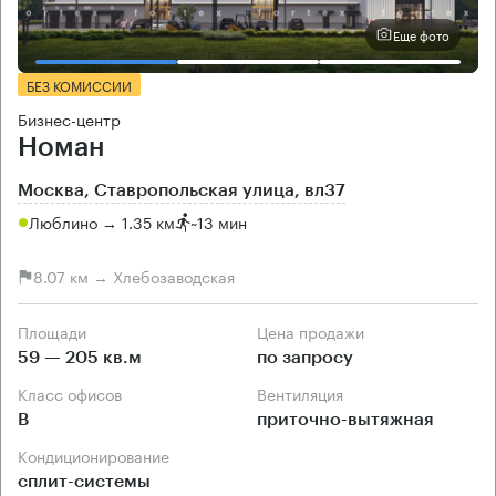
Еще фото
БЕЗ КОМИССИИ
Бизнес-центр
Номан
Москва, Ставропольская улица, вл37
Люблино → 1.35 км
~
13 мин
8.07 км → Хлебозаводская
Площади
Цена продажи
59 — 205 кв.м
по запросу
Класс офисов
Вентиляция
B
приточно-вытяжная
Кондиционирование
сплит-системы