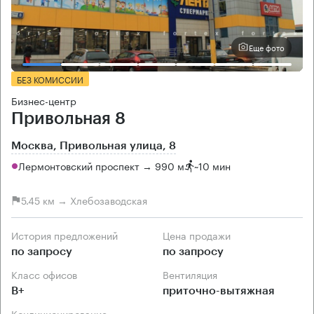
Еще фото
БЕЗ КОМИССИИ
Бизнес-центр
Привольная 8
Москва, Привольная улица, 8
Лермонтовский проспект → 990 м
~
10 мин
5.45 км → Хлебозаводская
История предложений
Цена продажи
по запросу
по запросу
Класс офисов
Вентиляция
B+
приточно-вытяжная
Кондиционирование