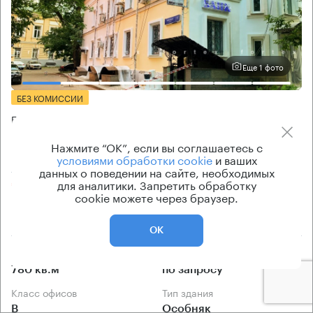
Еще 1 фото
БЕЗ КОМИССИИ
Бизнес-центр
Моховая 11 с13
Нажмите “ОК”, если вы соглашаетесь с
условиями обработки cookie
и ваших
Москва, Моховая улица, 11 с13
данных о поведении на сайте, необходимых
для аналитики. Запретить обработку
Охотный Ряд → 330 м
~
3 мин
cookie можете через браузер.
1.65 км → Хрущевский переулок
ОК
Площади
Цена продажи
780 кв.м
по запросу
Класс офисов
Тип здания
B
Особняк