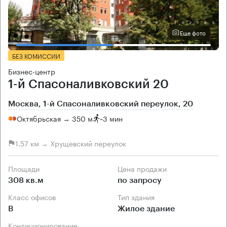
Еще фото
БЕЗ КОМИССИИ
Бизнес-центр
1-й Спасоналивковский 20
Москва, 1-й Спасоналивковский переулок, 20
Октябрьская → 350 м
~
3 мин
1.57 км → Хрущевский переулок
Площади
Цена продажи
308 кв.м
по запросу
Класс офисов
Тип здания
B
Жилое здание
Кондиционирование