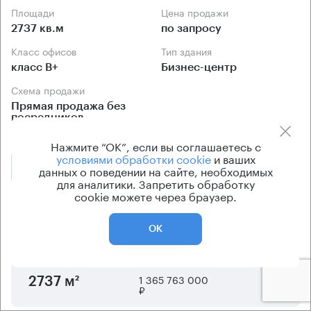
Площади
Цена продажи
2737 кв.м
по запросу
Класс офисов
Тип здания
класс B+
Бизнес-центр
Схема продажи
Прямая продажа без
посредников
Нажмите “ОК”, если вы соглашаетесь с
условиями обработки cookie
и ваших
Позвонить
данных о поведении на сайте, необходимых
Получить презентацию
для аналитики. Запретить обработку
cookie можете через браузер.
Предложения по продаже в этом здании:
ОК
Площадь
Арендная плата
Этаж
1 365 763 000
5
2737 м²
₽