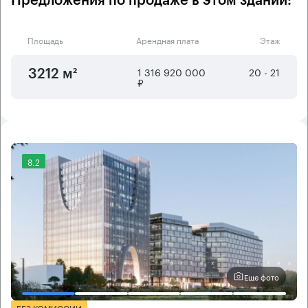
Предложения по продаже в этом здании:
Площадь
Арендная плата
Этаж
1 316 920 000
20 - 21
3212 м²
₽
8.2
Еще фото
БЕЗ КОМИССИИ