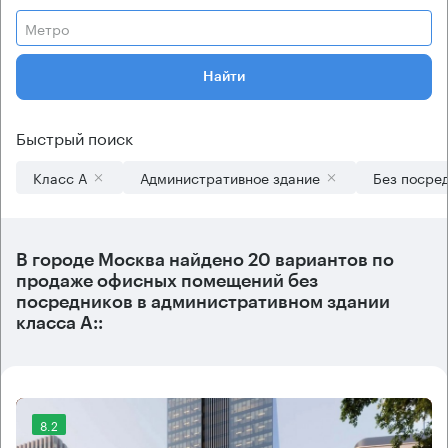
Метро
Найти
Быстрый поиск
Класс А
Административное здание
Без посре
В городе Москва найдено
20 вариантов
по
продаже офисных помещений без
посредников в административном здании
класса А::
8.2