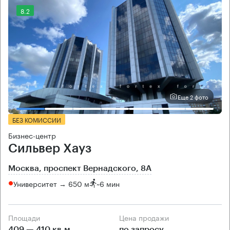
8.2
Еще 2 фото
БЕЗ КОМИССИИ
Бизнес-центр
Сильвер Хауз
Москва, проспект Вернадского, 8А
Университет → 650 м
~
6 мин
Площади
Цена продажи
409 — 410 кв.м
по запросу