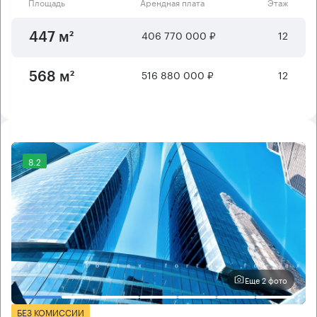
Площадь
Арендная плата
Этаж
406 770 000 ₽
12
447 м²
516 880 000 ₽
12
568 м²
8.2
Еще 2 фото
БЕЗ КОМИССИИ