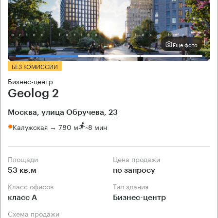
Еще фото
БЕЗ КОМИССИИ
Бизнес-центр
Geolog 2
Москва, улица Обручева, 23
Калужская → 780 м
~
8 мин
Площади
Цена продажи
53 кв.м
по запросу
Класс офисов
Тип здания
класс А
Бизнес-центр
Схема продажи