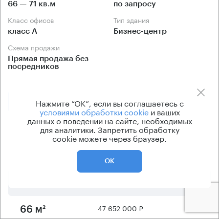
66 — 71 кв.м
по запросу
Класс офисов
Тип здания
класс А
Бизнес-центр
Схема продажи
Прямая продажа без
посредников
Позвонить
Нажмите “ОК”, если вы соглашаетесь с
Получить презентацию
условиями обработки cookie
и ваших
данных о поведении на сайте, необходимых
для аналитики. Запретить обработку
Предложения по продаже в этом здании:
cookie можете через браузер.
Площадь
Арендная плата
Этаж
ОК
42 702 000 ₽
15
66 м²
47 652 000 ₽
17
66 м²