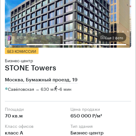
Еще 2 фото
БЕЗ КОМИССИИ
Бизнес-центр
STONE Towers
Москва, Бумажный проезд, 19
Савёловская → 630 м
~
6 мин
Площади
Цена продажи
70 кв.м
650 000 Р/м²
Класс офисов
Тип здания
класс А
Бизнес-центр