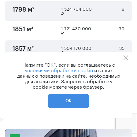
1 524 704 000
9
1798 м²
₽
1 721 430 000
30
1851 м²
₽
1 504 170 000
35
1857 м²
₽
Нажмите “ОК”, если вы соглашаетесь с
1 718 250 000 ₽
48
1975 м²
условиями обработки cookie
и ваших
данных о поведении на сайте, необходимых
для аналитики. Запретить обработку
cookie можете через браузер.
Отображается
6
из
7
предложений
ОК
Показать ещё