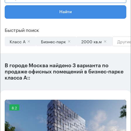
Найти
Быстрый поиск
Класс А
Бизнес-парк
2000 кв.м
Другие
В городе Москва найдено
3 варианта
по
продаже офисных помещений в бизнес-парке
класса А::
8.2