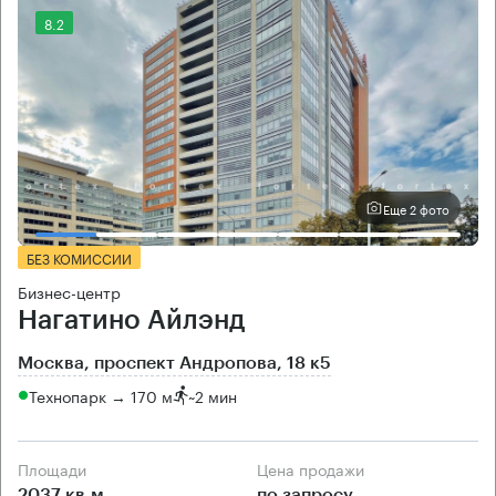
8.2
Еще 2 фото
БЕЗ КОМИССИИ
Бизнес-центр
Нагатино Айлэнд
Москва, проспект Андропова, 18 к5
Технопарк → 170 м
~
2 мин
Площади
Цена продажи
2037 кв.м
по запросу