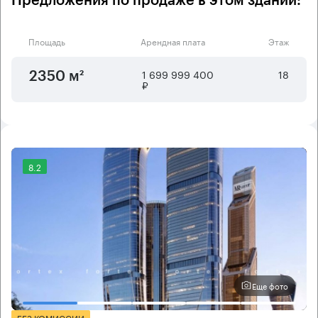
Предложения по продаже в этом здании:
Площадь
Арендная плата
Этаж
1 699 999 400
18
2350 м²
₽
8.2
Еще фото
БЕЗ КОМИССИИ