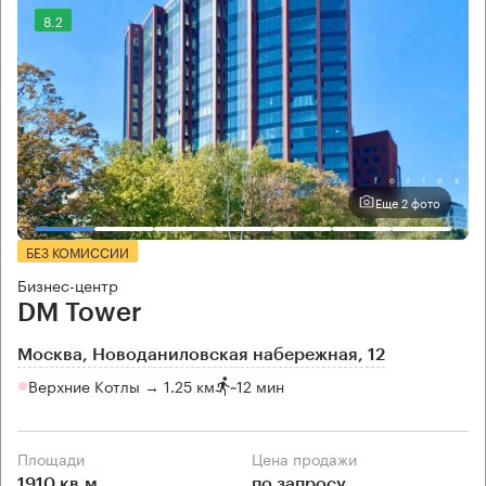
8.2
Еще 2 фото
БЕЗ КОМИССИИ
Бизнес-центр
DM Tower
Москва, Новоданиловская набережная, 12
Верхние Котлы → 1.25 км
~
12 мин
Площади
Цена продажи
1910 кв.м
по запросу