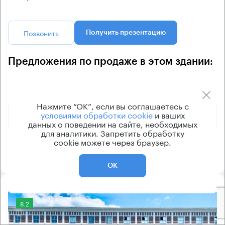
Позвонить
Получить презентацию
Предложения по продаже в этом здании:
Площадь
Арендная плата
Этаж
Нажмите “ОК”, если вы соглашаетесь с
451 500 000 ₽
1 - 2
условиями обработки cookie
и ваших
2580 м²
данных о поведении на сайте, необходимых
для аналитики. Запретить обработку
cookie можете через браузер.
508 800 000 ₽
-1 - 2
3180 м²
ОК
8.2