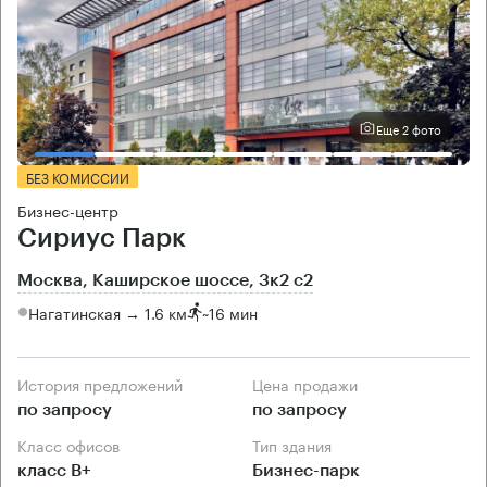
Еще 2 фото
БЕЗ КОМИССИИ
Бизнес-центр
Сириус Парк
Москва, Каширское шоссе, 3к2 с2
Нагатинская → 1.6 км
~
16 мин
История предложений
Цена продажи
по запросу
по запросу
Класс офисов
Тип здания
класс B+
Бизнес-парк